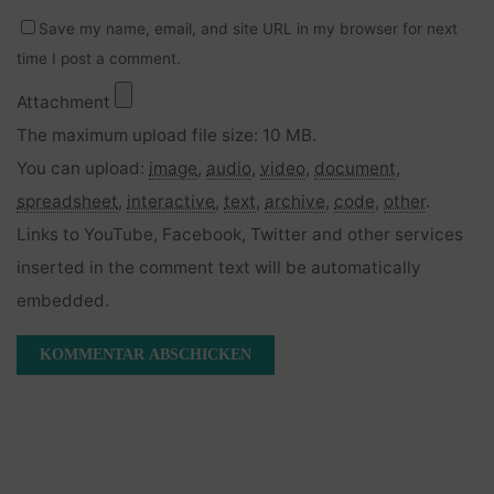
Save my name, email, and site URL in my browser for next
time I post a comment.
Attachment
The maximum upload file size: 10 MB.
You can upload:
image
,
audio
,
video
,
document
,
spreadsheet
,
interactive
,
text
,
archive
,
code
,
other
.
Links to YouTube, Facebook, Twitter and other services
inserted in the comment text will be automatically
embedded.