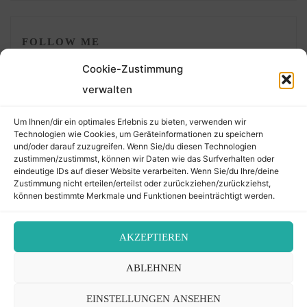
FOLLOW ME
Cookie-Zustimmung
verwalten
Um Ihnen/dir ein optimales Erlebnis zu bieten, verwenden wir
Technologien wie Cookies, um Geräteinformationen zu speichern
und/oder darauf zuzugreifen. Wenn Sie/du diesen Technologien
zustimmen/zustimmst, können wir Daten wie das Surfverhalten oder
eindeutige IDs auf dieser Website verarbeiten. Wenn Sie/du Ihre/deine
©2026 Der Transkribierer
Zustimmung nicht erteilen/erteilst oder zurückziehen/zurückziehst,
können bestimmte Merkmale und Funktionen beeinträchtigt werden.
Back
AKZEPTIEREN
Kontakt / Impressum
ABLEHNEN
to
Datenschutz
Cookie-Richtlinie (EU)
EINSTELLUNGEN ANSEHEN