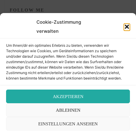
FOLLOW ME
Cookie-Zustimmung
verwalten
Um Ihnen/dir ein optimales Erlebnis zu bieten, verwenden wir
Technologien wie Cookies, um Geräteinformationen zu speichern
und/oder darauf zuzugreifen. Wenn Sie/du diesen Technologien
zustimmen/zustimmst, können wir Daten wie das Surfverhalten oder
eindeutige IDs auf dieser Website verarbeiten. Wenn Sie/du Ihre/deine
©2026 Der Transkribierer
Zustimmung nicht erteilen/erteilst oder zurückziehen/zurückziehst,
können bestimmte Merkmale und Funktionen beeinträchtigt werden.
Back
AKZEPTIEREN
Kontakt / Impressum
ABLEHNEN
to
Datenschutz
Cookie-Richtlinie (EU)
EINSTELLUNGEN ANSEHEN
Top