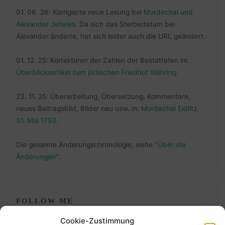
01. 06. 26: Korrigierte neue Lesung bei
Mordechai und
Alexander Jeiteles
. Da sich das Sterbedatum bei
Alexander änderte, hat sich leider auch die URL geändert.
01. 12. 25: Korrekturen der Zahlen der Bestatteten im
Überblicksartikel zum jüdischen Friedhof Währing
.
23. 11. 25: Überarbeitung, Übersetzung, Kommentare,
neues Beitragsbild, Bilder neu usw. in:
Mordechai Eidlitz,
31. Mai 1753
.
Die gesamte Änderungschronologie, siehe
"Über die
Änderungen"
.
FOLLOW ME
Cookie-Zustimmung