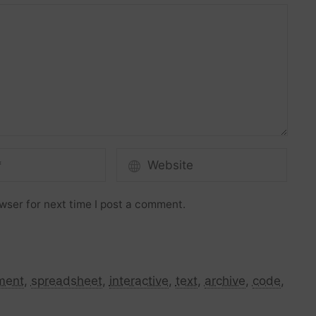
wser for next time I post a comment.
ment
,
spreadsheet
,
interactive
,
text
,
archive
,
code
,