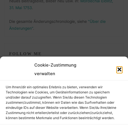
neues Beitragsbild, Bilder neu usw. in:
Mordechai Eidlitz,
31. Mai 1753
.
Die gesamte Änderungschronologie, siehe
"Über die
Änderungen"
.
FOLLOW ME
Cookie-Zustimmung
verwalten
Um Ihnen/dir ein optimales Erlebnis zu bieten, verwenden wir
Technologien wie Cookies, um Geräteinformationen zu speichern
und/oder darauf zuzugreifen. Wenn Sie/du diesen Technologien
zustimmen/zustimmst, können wir Daten wie das Surfverhalten oder
eindeutige IDs auf dieser Website verarbeiten. Wenn Sie/du Ihre/deine
©2026 Der Transkribierer
Zustimmung nicht erteilen/erteilst oder zurückziehen/zurückziehst,
können bestimmte Merkmale und Funktionen beeinträchtigt werden.