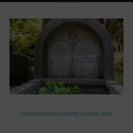
Home
Friedhof Triest
Cantoni Giulietta / Lazzaro – 05. Juli 1957 /
25. August 1933
Personenregister jüdischer Friedhof Triest