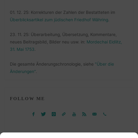
01. 12. 25: Korrekturen der Zahlen der Bestatteten im
Überblicksartikel zum jüdischen Friedhof Währing
.
23. 11. 25: Überarbeitung, Übersetzung, Kommentare,
neues Beitragsbild, Bilder neu usw. in:
Mordechai Eidlitz,
31. Mai 1753
.
Die gesamte Änderungschronologie, siehe
"Über die
Änderungen"
.
FOLLOW ME