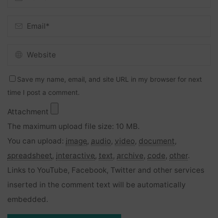
Save my name, email, and site URL in my browser for next
time I post a comment.
Attachment
The maximum upload file size: 10 MB.
You can upload:
image
,
audio
,
video
,
document
,
spreadsheet
,
interactive
,
text
,
archive
,
code
,
other
.
Links to YouTube, Facebook, Twitter and other services
inserted in the comment text will be automatically
embedded.