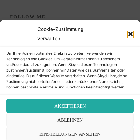
FOLLOW ME
Cookie-Zustimmung
verwalten
Um Ihnen/dir ein optimales Erlebnis zu bieten, verwenden wir
Technologien wie Cookies, um Geräteinformationen zu speichern
und/oder darauf zuzugreifen. Wenn Sie/du diesen Technologien
zustimmen/zustimmst, können wir Daten wie das Surfverhalten oder
eindeutige IDs auf dieser Website verarbeiten. Wenn Sie/du Ihre/deine
©2026 Der Transkribierer
Zustimmung nicht erteilen/erteilst oder zurückziehen/zurückziehst,
können bestimmte Merkmale und Funktionen beeinträchtigt werden.
Back
AKZEPTIEREN
Kontakt / Impressum
ABLEHNEN
to
Datenschutz
Cookie-Richtlinie (EU)
EINSTELLUNGEN ANSEHEN
Top