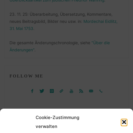
23. 11. 25: Überarbeitung, Übersetzung, Kommentare,
neues Beitragsbild, Bilder neu usw. in:
Mordechai Eidlitz,
31. Mai 1753
.
Die gesamte Änderungschronologie, siehe
"Über die
Änderungen"
.
FOLLOW ME
Cookie-Zustimmung
verwalten