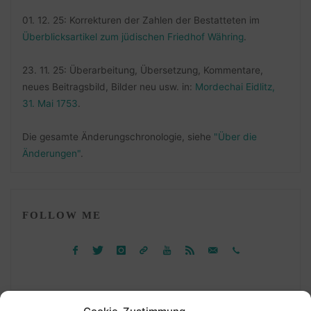
01. 12. 25: Korrekturen der Zahlen der Bestatteten im
Überblicksartikel zum jüdischen Friedhof Währing
.
23. 11. 25: Überarbeitung, Übersetzung, Kommentare,
neues Beitragsbild, Bilder neu usw. in:
Mordechai Eidlitz,
31. Mai 1753
.
Die gesamte Änderungschronologie, siehe
"Über die
Änderungen"
.
FOLLOW ME