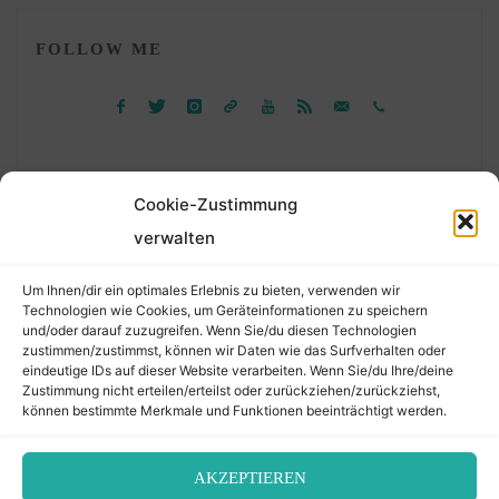
FOLLOW ME
Cookie-Zustimmung
verwalten
Suchen
Um Ihnen/dir ein optimales Erlebnis zu bieten, verwenden wir
nach:
Technologien wie Cookies, um Geräteinformationen zu speichern
und/oder darauf zuzugreifen. Wenn Sie/du diesen Technologien
zustimmen/zustimmst, können wir Daten wie das Surfverhalten oder
eindeutige IDs auf dieser Website verarbeiten. Wenn Sie/du Ihre/deine
©2026 Der Transkribierer
Zustimmung nicht erteilen/erteilst oder zurückziehen/zurückziehst,
können bestimmte Merkmale und Funktionen beeinträchtigt werden.
Back
AKZEPTIEREN