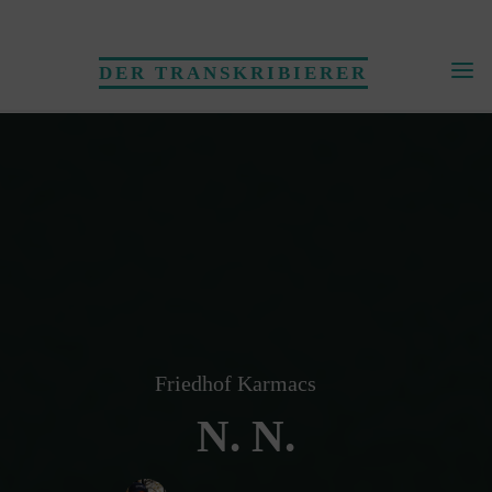
Skip
to
DER TRANSKRIBIERER
content
Friedhof Karmacs
N. N.