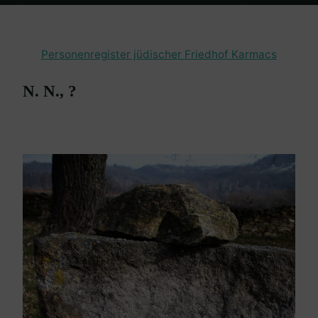
Home
en passant
Friedhof Karmacs
N. N.
Personenregister jüdischer Friedhof Karmacs
N. N., ?