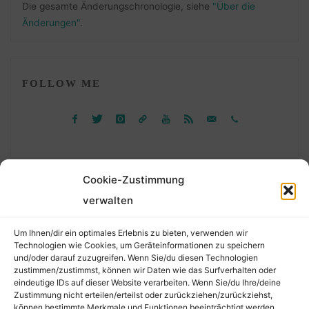
Die gesamte Änderungschronologie, siehe
"Über die
Änderungen"
.
FOLLOW ME
Cookie-Zustimmung
verwalten
Suchen
Um Ihnen/dir ein optimales Erlebnis zu bieten, verwenden wir
nach:
Technologien wie Cookies, um Geräteinformationen zu speichern
und/oder darauf zuzugreifen. Wenn Sie/du diesen Technologien
zustimmen/zustimmst, können wir Daten wie das Surfverhalten oder
eindeutige IDs auf dieser Website verarbeiten. Wenn Sie/du Ihre/deine
©2026 Der Transkribierer
Zustimmung nicht erteilen/erteilst oder zurückziehen/zurückziehst,
können bestimmte Merkmale und Funktionen beeinträchtigt werden.