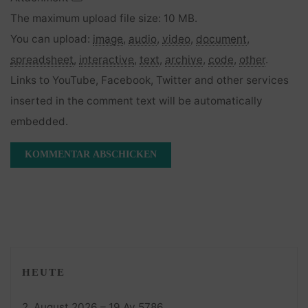
The maximum upload file size: 10 MB.
You can upload:
image
,
audio
,
video
,
document
,
spreadsheet
,
interactive
,
text
,
archive
,
code
,
other
.
Links to YouTube, Facebook, Twitter and other services
inserted in the comment text will be automatically
embedded.
HEUTE
2. August 2026 – 19 Av 5786