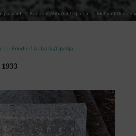
e
n passant
Friedhof Abbazia / Opatija
Mühlrad Giovann
scher Friedhof Abbazia/Opatija
 1933