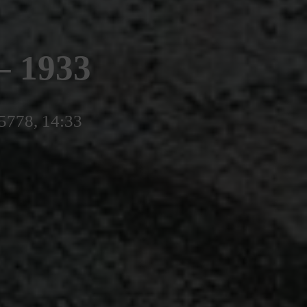
 1933
 5778, 14:33