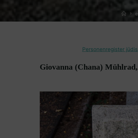
Hom
e
Personenregister jüdi
Giovanna (Chana) Mühlrad,