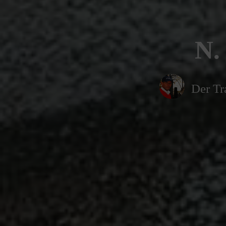
N.
Der Tr