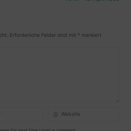
R
cht.
Erforderliche Felder sind mit
*
markiert
wser for next time I post a comment.