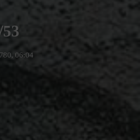
/53
5780, 06:04