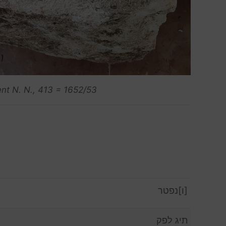
nt N. N., 413 = 1652/53
[ו]נפטר
תיג לפק