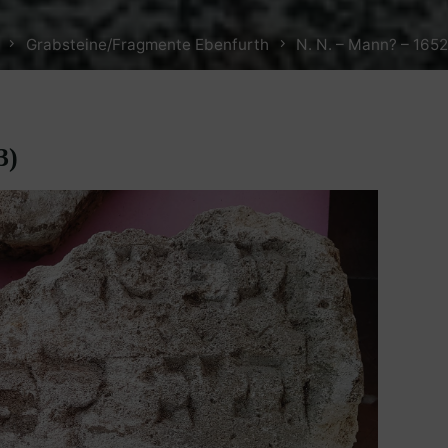
Home
Grabsteine/Fragmente Ebenfurth
N. N. – Mann? – 165
3)