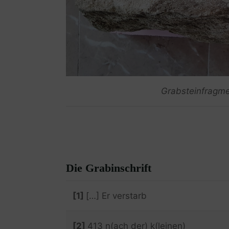
Grabsteinfragme
Die Grabinschrift
[1]
[…] Er verstarb
[2]
413 n(ach der) k(leinen)