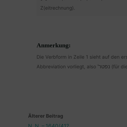
Z(eitrechnung).
Anmerkung:
Die Verbform in Zeile 1 sieht auf den e
נפטר’
Abbreviation vorliegt, also
(für di
Älterer Beitrag
N. N. – 1640/41?