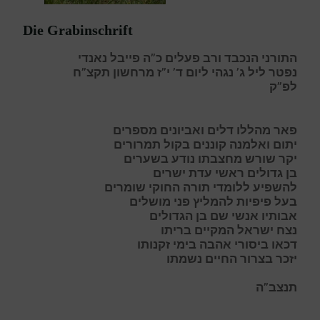
Die Grabinschrift
התורני הנכבד ורב פעלים כ”ה פייבל נאנדי
נפטר ליל ג’ נגהי ליום ד’ י”ז מרחשון תקצ”ח
לפ”ק
פ
אר מהללו דלים ואביונים מספרים
י
תום ואלמנה קוננים בקול תמרורים
י
קר שורש מחצבתו נודע בשערים
ב
ן גדולים ראשי עדת ישרים
ל
השפיע ללומדי תורה החוקי שומרים
ב
על פיפיות להמליץ פני מושלים
א
בותיו אנשי שם בן הגדולים
נ
צח ישראל המקיים בריתו
ד
כאו ביסורי אהבה בימי זקנותו
י
זכר בצרור החיים נשמתו
תנצב”ה