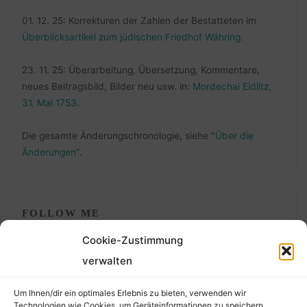
01. 12. 25: Korrekturen der Zahlen der Bestatteten im
Überblicksartikel zum jüdischen Friedhof Währing
.
23. 11. 25: Überarbeitung, Übersetzung, Kommentare,
neues Beitragsbild, Bilder neu usw. in:
Mordechai Eidlitz,
31. Mai 1753
.
Die gesamte Änderungschronologie, siehe
"Über die
Änderungen"
.
FOLLOW ME
Cookie-Zustimmung
verwalten
Um Ihnen/dir ein optimales Erlebnis zu bieten, verwenden wir
Technologien wie Cookies, um Geräteinformationen zu speichern