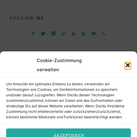
FOLLOW ME
Cookie-Zustimmung
verwalten
Suchen
Um Ihnen/dir ein optimales Erlebnis zu bieten, verwenden wir
nach:
Technologien wie Cookies, um Geräteinformationen zu speichern
und/oder darauf zuzugreifen. Wenn Sie/du diesen Technologien
zustimmen/zustimmst, können wir Daten wie das Surfverhalten oder
eindeutige IDs auf dieser Website verarbeiten. Wenn Sie/du Ihre/deine
©2026 Der Transkribierer
Zustimmung nicht erteilen/erteilst oder zurückziehen/zurückziehst,
können bestimmte Merkmale und Funktionen beeinträchtigt werden.
Back
AKZEPTIEREN