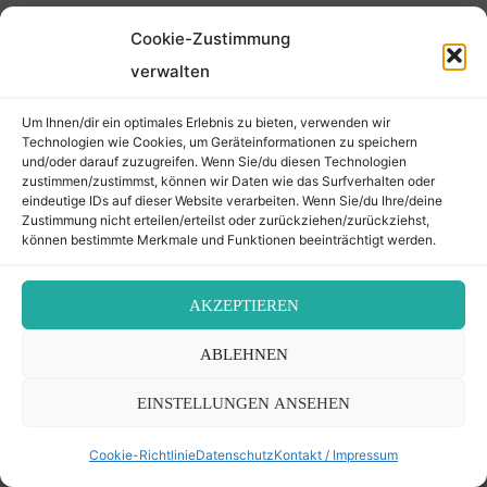
KATEGORIEN
Cookie-Zustimmung
Kategorien
verwalten
Um Ihnen/dir ein optimales Erlebnis zu bieten, verwenden wir
Technologien wie Cookies, um Geräteinformationen zu speichern
und/oder darauf zuzugreifen. Wenn Sie/du diesen Technologien
zustimmen/zustimmst, können wir Daten wie das Surfverhalten oder
eindeutige IDs auf dieser Website verarbeiten. Wenn Sie/du Ihre/deine
Zustimmung nicht erteilen/erteilst oder zurückziehen/zurückziehst,
können bestimmte Merkmale und Funktionen beeinträchtigt werden.
Religion und Kultur
Über aus der Erde geborgene
Grabsteine und den besten Honig
AKZEPTIEREN
30. Juli 2026 – 16 Av 5786
ABLEHNEN
EINSTELLUNGEN ANSEHEN
Friedhof Lackenbach
Adler Samuel – 08. Jänner 1913
Cookie-Richtlinie
Datenschutz
Kontakt / Impressum
5. Juli 2026 – 20 Tammuz 5786