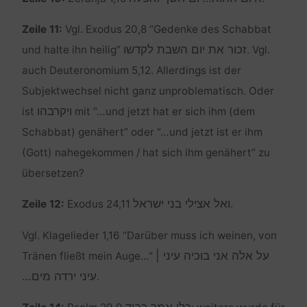
Zeile 11:
Vgl. Exodus 20,8 “Gedenke des Schabbat
זכור את יום השבת לקדשו
und halte ihn heilig”
. Vgl.
auch Deuteronomium 5,12. Allerdings ist der
Subjektwechsel nicht ganz unproblematisch. Oder
ויקרבהו
ist
mit “…und jetzt hat er sich ihm (dem
Schabbat) genähert” oder “…und jetzt ist er ihm
(Gott) nahegekommen / hat sich ihm genähert” zu
übersetzen?
ואל אצילי בני ישראל
Zeile 12:
Exodus 24,11
.
Vgl. Klagelieder 1,16 “Darüber muss ich weinen, von
על אלה אני בוכיה עיני |
Tränen fließt mein Auge…”
עיני ירדה מים…
.