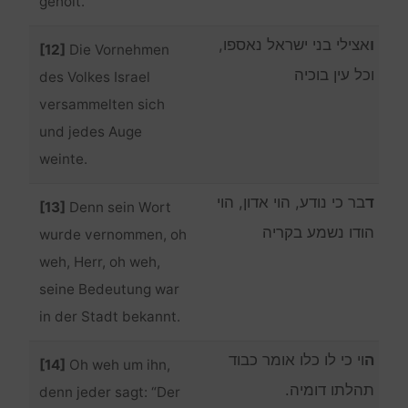
geholt.
ו
אצילי בני ישראל נאספו,
[12]
Die Vornehmen
וכל עין בוכיה
des Volkes Israel
versammelten sich
und jedes Auge
weinte.
ד
בר כי נודע, הוי אדון, הוי
[13]
Denn sein Wort
הודו נשמע בקריה
wurde vernommen, oh
weh, Herr, oh weh,
seine Bedeutung war
in der Stadt bekannt.
ה
וי כי לו כלו אומר כבוד
[14]
Oh weh um ihn,
תהלתו דומיה.
denn jeder sagt: “Der