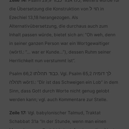
כלו אמר כבוד
Zeile 14:
Psalm 29,9
; weiters wurde für
הוי ל‏
die Übersetzung die Konstruktion von
in
Ezechiel 13,18 herangezogen. Als
Alternativübersetzung, die durchaus auch zum
Inhalt passen würde, bietet sich an: “Oh weh, denn
in seiner ganzen Person war ein Wortgewaltiger
(wörtl.: “… war er Kunde…”), dessen Ruhm seiner
Herrlichkeit nun verstummt ist”.
לך דומיה
כבוד תהלתו‏
Psalm 66,2
. Vgl. Psalm 65,2
תהלה‏
wörtl.: “Dir ist das Schweigen ein Lob” in dem
Sinn, dass Gott durch Worte nicht genug gelobt
werden kann; vgl. auch Kommentare zur Stelle.
Zeile 17:
Vgl. babylonischer Talmud, Traktat
Schabbat 31a “In der Stunde, wenn man einen