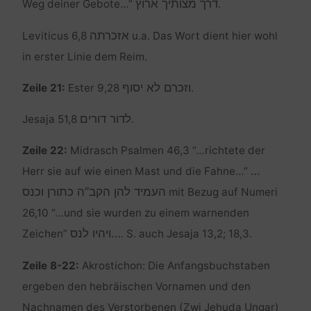
דרך מצותיך ארוץ
Weg deiner Gebote…”
.
אזכרתה
Leviticus 6,8
u.a. Das Wort dient hier wohl
in erster Linie dem Reim.
וזכרם לא יסוף
Zeile 21:
Ester 9,28
.
לדור דורים
Jesaja 51,8
.
Zeile 22:
Midrasch Psalmen 46,3 “…richtete der
…
Herr sie auf wie einen Mast und die Fahne…”
העמיד להן הקב”ה כתורן וכנס
mit Bezug auf Numeri
26,10 “…und sie wurden zu einem warnenden
…ויהיו לנס
Zeichen”
. S. auch Jesaja 13,2; 18,3.
Zeile 8-22:
Akrostichon: Die Anfangsbuchstaben
ergeben den hebräischen Vornamen und den
Nachnamen des Verstorbenen (Zwi Jehuda Ungar)