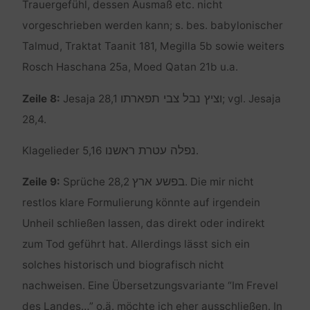
Trauergefühl, dessen Ausmaß etc. nicht
vorgeschrieben werden kann; s. bes. babylonischer
Talmud, Traktat Taanit 181, Megilla 5b sowie weiters
Rosch Haschana 25a, Moed Qatan 21b u.a.
וציץ נבל צבי תפארתו
Zeile 8:
Jesaja 28,1
; vgl. Jesaja
28,4.
נפלה עטרת ראשנו
Klagelieder 5,16
.
בפשע ארץ
Zeile 9:
Sprüche 28,2
. Die mir nicht
restlos klare Formulierung könnte auf irgendein
Unheil schließen lassen, das direkt oder indirekt
zum Tod geführt hat. Allerdings lässt sich ein
solches historisch und biografisch nicht
nachweisen. Eine Übersetzungsvariante “Im Frevel
des Landes…” o.ä. möchte ich eher ausschließen. In