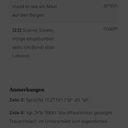
ההרים.
stand er wie ein Mast
auf den Bergen.
תנצבה
[23]
S(eine) S(eele)
m(öge eingebunden
sein) i(m Bund) d(es
Lebens).
Anmerkungen
וקר (ק: יקר) רוח
Zeile 2:
Sprüche 17,27
.
הספד גדול
Zeile 6:
Vgl.
“die öffentlich(e) gezeigte
Trauer(feier)” im Unterschied zum eigentlichen