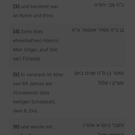
כ”ה צבי יהודה
[3]
und berühmt war
an Ruhm und Ehre,
בן כ”ה מאיר אונגאר ע”ה
[4]
Sohn d(es
ehrenhaften) H(errn)
Meir Ungar, a(uf ihm
sei) F(riede).
נפטר בן ס”ה שנים ביום
[5]
Er verstarb im Alter
עש”ק ו אלול
von 65 Jahren am
V(orabend) d(es
heiligen Schabbat),
dem 6. Elul,
ונקבר ביום א אחריו
[6]
und wurde mit
בהספד גדול