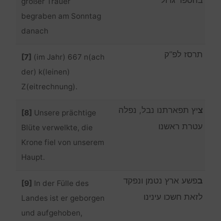
großer Trauer
begraben am Sonntag
danach
תרסז לפ”ק
[7]
(im Jahr) 667 n(ach
der) k(leinen)
Z(eitrechnung).
צ
יץ תפארתנו נבל, נפלה
[8]
Unsere prächtige
עטרת ראשנו
Blüte verwelkte, die
Krone fiel von unserem
Haupt.
ב
פשע ארץ נטמן ונפקד
[9]
In der Fülle des
לזאת חשכו עינינו
Landes ist er geborgen
und aufgehoben,