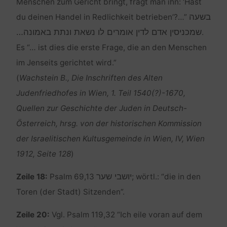
Menschen zum Gericht bringt, fragt man ihn: ‘Hast
בשעה
du deinen Handel in Redlichkeit betrieben’?…”
שמכניסין אדם לדין אומרים לו נשאת ונתת באמונה…
.
Es “… ist dies die erste Frage, die an den Menschen
im Jenseits gerichtet wird.”
(
Wachstein B., Die Inschriften des Alten
Judenfriedhofes in Wien, 1. Teil 1540(?)-1670,
Quellen zur Geschichte der Juden in Deutsch-
Österreich, hrsg. von der historischen Kommission
der Israelitischen Kultusgemeinde in Wien, IV, Wien
1912, Seite 128
)
יושבי שער‏
Zeile 18:
Psalm 69,13
; wörtl.: “die in den
Toren (der Stadt) Sitzenden”.
Zeile 20:
Vgl. Psalm 119,32 “Ich eile voran auf dem