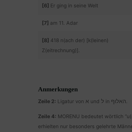
[6]
Er ging in seine Welt
[7]
am 11. Adar
[8]
418 n(ach der) [k(leinen)
Z(eitrechnung)].
Anmerkungen
האלוף
ל
א
Zeile 2:
Ligatur von
und
in
.
Zeile 4:
MORENU bedeutet wörtlich “u(ns
erhielten nur besonders gelehrte Männe