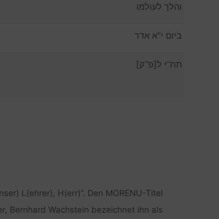
והלך לעולמו
ביום י”א אדר
תח”י ל[פ”ק]
er) L(ehrer), H(err)”. Den MORENU-Titel
r, Bernhard Wachstein bezeichnet ihn als