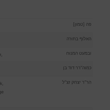
פה [טמון]
האלוף בתורה
ובמעט המנוח
e,
כמוה”רר דוד בן
הר”ר יצחק זצ”ל
k,
ge