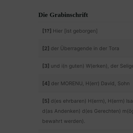
Die Grabinschrift
[1?]
Hier [ist geborgen]
[2]
der Überragende in der Tora
[3]
und i(n guten) W(erken), der Selig
[4]
der MORENU, H(err) David, Sohn
[5]
d(es ehrbaren) H(errn), H(errn) Isa
d(as Andenken) d(es Gerechten) m(ö
bewahrt werden).