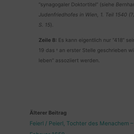
“synagogaler Doktortitel” (siehe
Bernhar
Judenfriedhofes in Wien, 1. Teil 1540 (?
S. 15
).
Zeile 8:
Es kann eigentlich nur “418” se
י
19 das
an erster Stelle geschrieben wi
leben” assoziiert werden.
Älterer Beitrag
Feierl / Peierl, Tochter des Menachem –