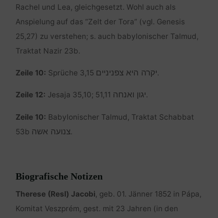
Rachel und Lea, gleichgesetzt. Wohl auch als
Anspielung auf das “Zelt der Tora” (vgl. Genesis
25,27) zu verstehen; s. auch babylonischer Talmud,
Traktat Nazir 23b.
יקרה היא צפניניים
Zeile 10:
Sprüche 3,15
.
יגון ואנחה
Zeile 12:
Jesaja 35,10; 51,11
.
Zeile 10:
Babylonischer Talmud, Traktat Schabbat
צנועה אשה
53b
.
Biografische Notizen
Therese (Resl) Jacobi
, geb. 01. Jänner 1852 in Pápa,
Komitat Veszprém, gest. mit 23 Jahren (in den