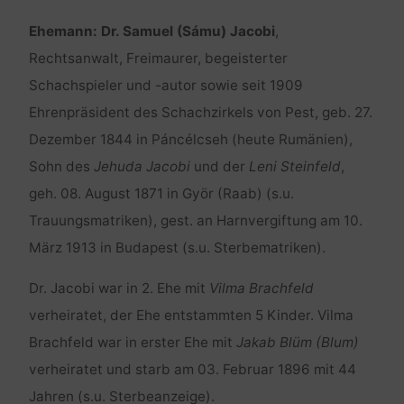
Ehemann: Dr. Samuel (Sámu) Jacobi
,
Rechtsanwalt, Freimaurer, begeisterter
Schachspieler und -autor sowie seit 1909
Ehrenpräsident des Schachzirkels von Pest, geb. 27.
Dezember 1844 in Páncélcseh (heute Rumänien),
Sohn des
Jehuda Jacobi
und der
Leni Steinfeld
,
geh. 08. August 1871 in Györ (Raab) (s.u.
Trauungsmatriken), gest. an Harnvergiftung am 10.
März 1913 in Budapest (s.u. Sterbematriken).
Dr. Jacobi war in 2. Ehe mit
Vilma Brachfeld
verheiratet, der Ehe entstammten 5 Kinder. Vilma
Brachfeld war in erster Ehe mit
Jakab Blüm (Blum)
verheiratet und starb am 03. Februar 1896 mit 44
Jahren (s.u. Sterbeanzeige).