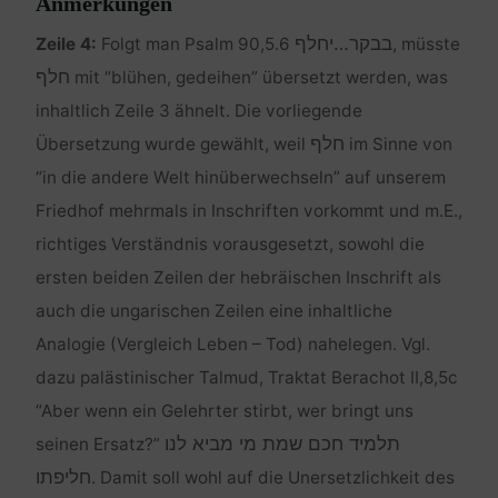
Anmerkungen
Zeile 4:
Folgt man Psalm 90,5.6
, müsste
חלף
mit “blühen, gedeihen” übersetzt werden, was
inhaltlich Zeile 3 ähnelt. Die vorliegende
חלף
Übersetzung wurde gewählt, weil
im Sinne von
“in die andere Welt hinüberwechseln” auf unserem
Friedhof mehrmals in Inschriften vorkommt und m.E.,
richtiges Verständnis vorausgesetzt, sowohl die
ersten beiden Zeilen der hebräischen Inschrift als
auch die ungarischen Zeilen eine inhaltliche
Analogie (Vergleich Leben – Tod) nahelegen. Vgl.
dazu palästinischer Talmud, Traktat Berachot II,8,5c
“Aber wenn ein Gelehrter stirbt, wer bringt uns
תלמיד חכם שמת מי מביא לנו
seinen Ersatz?”
חליפתו
. Damit soll wohl auf die Unersetzlichkeit des