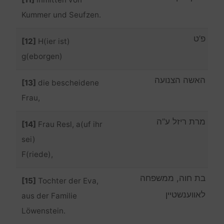
Kummer und Seufzen.
פ’ט
[12]
H(ier ist)
g(eborgen)
האשה הצנועה
[13]
die bescheidene
Frau,
מרת ריזל ע”ה
[14]
Frau Resl, a(uf ihr
sei)
F(riede),
בת חוה, ממשפחה
[15]
Tochter der Eva,
לאווענשטיין
aus der Familie
Löwenstein.