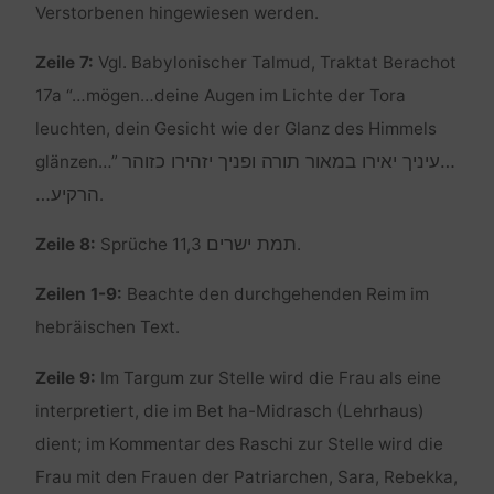
Verstorbenen hingewiesen werden.
Zeile 7:
Vgl. Babylonischer Talmud, Traktat Berachot
17a “…mögen…deine Augen im Lichte der Tora
leuchten, dein Gesicht wie der Glanz des Himmels
…עיניך יאירו במאור תורה ופניך יזהירו כזוהר
glänzen…”
הרקיע…
.
תמת ישרים
Zeile 8:
Sprüche 11,3
.
Zeilen 1-9:
Beachte den durchgehenden Reim im
hebräischen Text.
Zeile 9:
Im Targum zur Stelle wird die Frau als eine
interpretiert, die im Bet ha-Midrasch (Lehrhaus)
dient; im Kommentar des Raschi zur Stelle wird die
Frau mit den Frauen der Patriarchen, Sara, Rebekka,