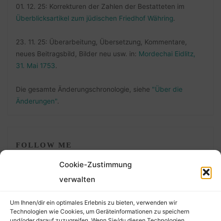
01. 12. 25: Korrekturen der Zahlen der Bestatteten im
Überblicksartikel zum jüdischen Friedhof Währing
.
23. 11. 25: Überarbeitung, Übersetzung, Kommentare,
neues Beitragsbild, Bilder neu usw. in:
Mordechai Eidlitz,
31. Mai 1753
.
Die gesamte Änderungschronologie, siehe
"Über die
Änderungen"
.
FOLLOW ME
Cookie-Zustimmung
verwalten
Um Ihnen/dir ein optimales Erlebnis zu bieten, verwenden wir
Technologien wie Cookies, um Geräteinformationen zu speichern
und/oder darauf zuzugreifen. Wenn Sie/du diesen Technologien