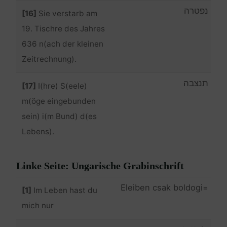
נפטרה
[16]
Sie verstarb am
19. Tischre des Jahres
636 n(ach der kleinen
Zeitrechnung).
תנצבה
[17]
I(hre) S(eele)
m(öge eingebunden
sein) i(m Bund) d(es
Lebens).
Linke Seite: Ungarische Grabinschrift
=Eleiben csak boldogi
[1]
Im Leben hast du
mich nur