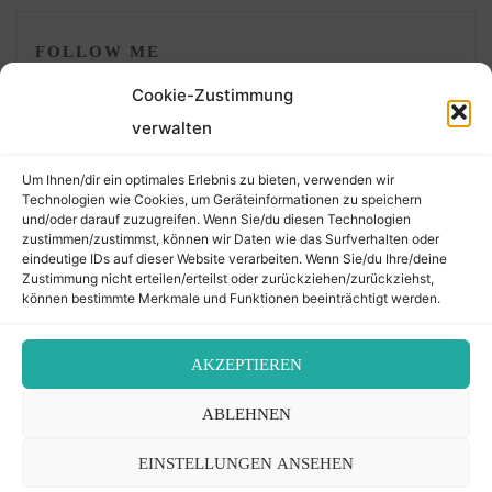
FOLLOW ME
Cookie-Zustimmung
verwalten
Um Ihnen/dir ein optimales Erlebnis zu bieten, verwenden wir
Technologien wie Cookies, um Geräteinformationen zu speichern
und/oder darauf zuzugreifen. Wenn Sie/du diesen Technologien
zustimmen/zustimmst, können wir Daten wie das Surfverhalten oder
eindeutige IDs auf dieser Website verarbeiten. Wenn Sie/du Ihre/deine
©2026 Der Transkribierer
Zustimmung nicht erteilen/erteilst oder zurückziehen/zurückziehst,
können bestimmte Merkmale und Funktionen beeinträchtigt werden.
Back
AKZEPTIEREN
Kontakt / Impressum
ABLEHNEN
to
Datenschutz
Cookie-Richtlinie (EU)
EINSTELLUNGEN ANSEHEN
Top