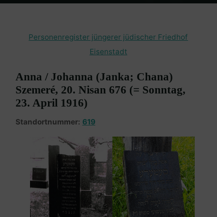
Home
Burgenland Friedhöfe
Friedhof Eisenstadt (jüngerer)
Szemere Anna – 23. April 1916
Personenregister jüngerer jüdischer Friedhof
Eisenstadt
Anna / Johanna (Janka; Chana)
Szemeré, 20. Nisan 676 (= Sonntag,
23. April 1916)
Standortnummer:
619