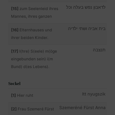
לדאבון נפש בעלה וכל
[15]
zum Seelenleid ihres
Mannes, ihres ganzen
בית אביה ושתי ילדיה
[16]
Elternhauses und
ihrer beiden Kinder.
תנצבה
[17]
I(hre) S(eele) m(öge
eingebunden sein) i(m
Bund) d(es Lebens).
Sockel
Itt nyugszik
[1]
Hier ruht
Szemeréné Fürst Anna
[2]
Frau Szemeré Fürst