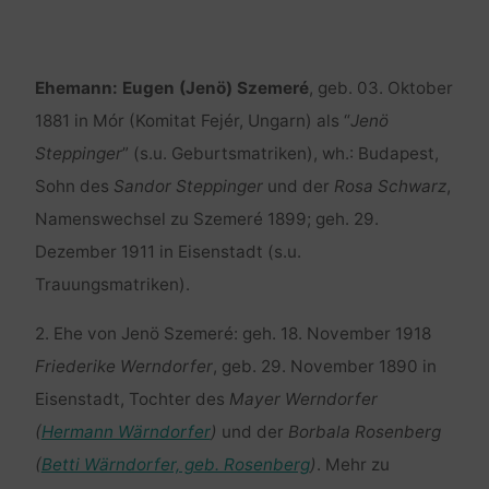
Ehemann:
Eugen (Jenö) Szemeré
, geb. 03. Oktober
1881 in Mór (Komitat Fejér, Ungarn) als “
Jenö
Steppinger
” (s.u. Geburtsmatriken), wh.: Budapest,
Sohn des
Sandor Steppinger
und der
Rosa Schwarz
,
Namenswechsel zu Szemeré 1899; geh. 29.
Dezember 1911 in Eisenstadt (s.u.
Trauungsmatriken).
2. Ehe von Jenö Szemeré: geh. 18. November 1918
Friederike Werndorfer
, geb. 29. November 1890 in
Eisenstadt, Tochter des
Mayer Werndorfer
(
Hermann Wärndorfer
)
und der
Borbala Rosenberg
(
Betti Wärndorfer, geb. Rosenberg
)
. Mehr zu