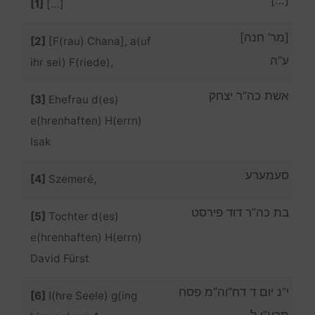
[1]
[…]
[מר’ חנה]
[2]
[F(rau) Chana], a(uf
ע”ה
ihr sei) F(riede),
אשת כה”ר יצחק
[3]
Ehefrau d(es)
e(hrenhaften) H(errn)
Isak
סעמערע
[4]
Szemeré,
בת כה”ר דוד פירסט
[5]
Tochter d(es)
e(hrenhaften) H(errn)
David Fürst
י”נ יום ד דח”וה”מ פסח
[6]
I(hre Seele) g(ing
תרע”ו ל