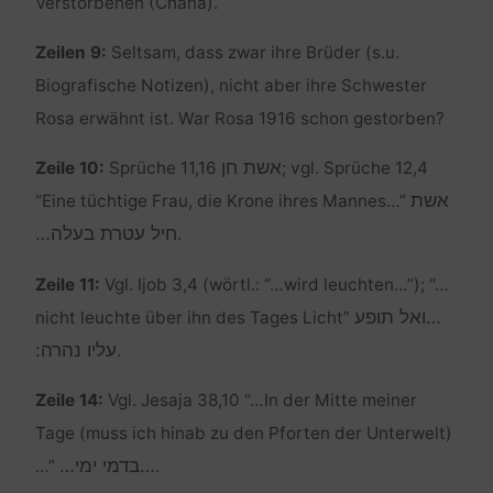
Verstorbenen (Chana).
Zeilen 9:
Seltsam, dass zwar ihre Brüder (s.u.
Biografische Notizen), nicht aber ihre Schwester
Rosa erwähnt ist. War Rosa 1916 schon gestorben?
אשת חן
Zeile 10:
Sprüche 11,16
; vgl. Sprüche 12,4
אשת
“Eine tüchtige Frau, die Krone ihres Mannes…”
חיל עטרת בעלה…
.
Zeile 11:
Vgl. Ijob 3,4 (wörtl.: “…wird leuchten…”); “…
…ואל תופע
nicht leuchte über ihn des Tages Licht”
עליו נהרה:
.
Zeile 14:
Vgl. Jesaja 38,10 “…In der Mitte meiner
Tage (muss ich hinab zu den Pforten der Unterwelt)
…בדמי ימי…
…”
.