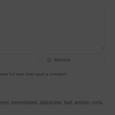
wser for next time I post a comment.
ment
,
spreadsheet
,
interactive
,
text
,
archive
,
code
,