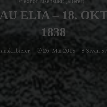
Friedhof Eisenstadt (älterer)
AU ELIA – 18. OK
1838
ranskribierer
26. Mai 2015 – 8 Sivan 5