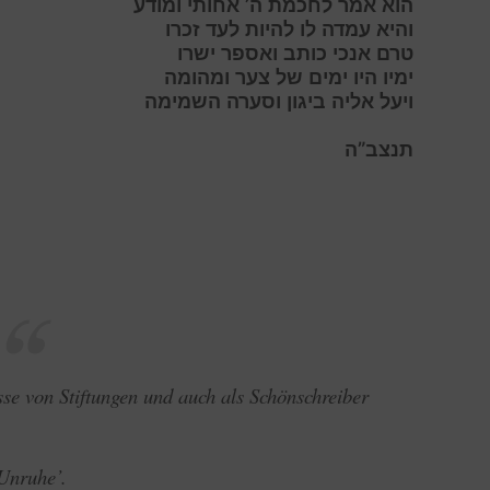
ה
וא אמר לחכמת ה’ אחותי ומודע
ו
היא עמדה לו להיות לעד זכרו
ט
רם
א
נכי
כ
ותב
ו
אספר
י
שרו
ימיו היו ימים של צער ומהומה
ויעל אליה ביגון וסערה השמימה
תנצב”ה
se von Stiftungen und auch als Schönschreiber
Unruhe’.