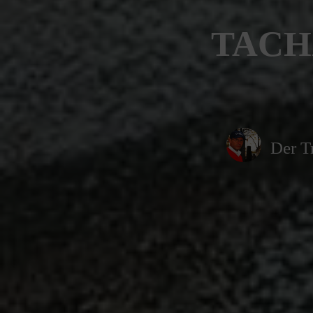
TACH
Der T