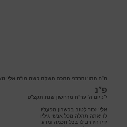
ה”ה התו’ והרבני החכם השלם כשת מו”ה אלי’ טאכ
פ”נ
י”נ יום ה’ ער”ח מרחשון שנת תקצ”ט
אלי
’ זכור לטוב בכשרון מפעליו
ל
ו יאתה תהלה מכל אנשי גיליו
י
דיו היו רב לו בכל חכמה ומדע