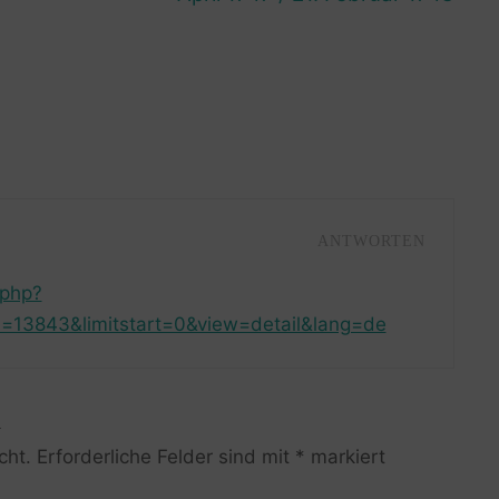
ANTWORTEN
.php?
=13843&limitstart=0&view=detail&lang=de
R
cht.
Erforderliche Felder sind mit
*
markiert