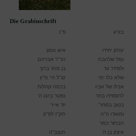
Die Grabinschrift
בזרע
פ”נ
יצחק יחידו
איש אמון
נפל שלהבת
הר”ר אברהם
ולפידו’ עד
בן מהו’ ברוך
שלא כלו ימי
זצ”ל הי’ מ”ץ
אבלו של אביו
בכמה קהלות
להספידו בחר
נפטר ביום ה’
בטוב בסחר’
יוד אייר
ומאודו ה”ה
תק”ז לפ”ק
הבחור כמר
איצק בן ה’
תנצב”ה