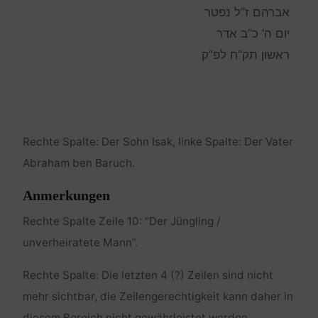
אברהם ז”ל נפטר
יום ה’ כ”ב אדר
ראשון תק”ח לפ”ק
Rechte Spalte: Der Sohn Isak, linke Spalte: Der Vater
Abraham ben Baruch.
Anmerkungen
Rechte Spalte Zeile 10: “Der Jüngling /
unverheiratete Mann”.
Rechte Spalte: Die letzten 4 (?) Zeilen sind nicht
mehr sichtbar, die Zeilengerechtigkeit kann daher in
diesem Bereich nicht gewährleistet werden.