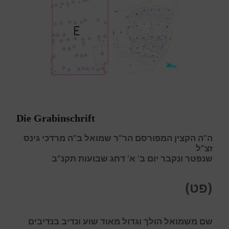
Die Grabinschrift
ה”ה הקצין המפורסם הר”ר שמואל ב”ה מרדכי גינס
זצ”ל
שנפטר ונקבר יום ב’ א’ דחג שבועות תקנ”ב
(פט)
ש
ם משמואל הולך וגדול מאוד שוע ונדיב בנדיבים