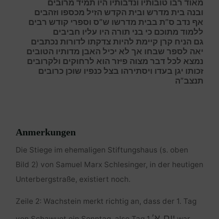
מ
אוד רבו טובותיו ונדבותיו היו תמיד מרובים
ו
בנה בית מדרש ובית הקדש הזיל מכספו וזהבים
א
ף נדב ס”ת בבית מדרשו ש”ס וספרי קודש רבים
ל
למוד מתוכם כי בני תורה היו עליו חביבים
ג
ם הניח קרן קיימת להיות צדקתו לדורות נכתבים
י
אה לספר שבחו אך לא יכיל האבן מדותיו הטובים
נ
מצא לכל דבר מצוה פיזר הוא לרחוקים ולקרובים
ז
כותו יגן בעדו ויסתירהו בצל כנפיו שוכן כרובים
תנצב”ה
Anmerkungen
Die Stiege im ehemaligen Stiftungshaus (s. oben
Bild 2) von Samuel Marx Schlesinger, in der heutigen
Unterbergstraße, existiert noch.
Zeile 2: Wachstein merkt richtig an, dass der 1. Tag
יום א’
von Schawuot ein Sonntag, also Tag 1
war