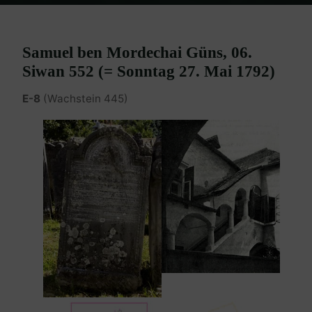
Home
Burgenland Friedhöfe
Friedhof Eisenstadt (älterer)
Schlesinger (Güns) Samuel Marx Israel – 27. Mai 1792
Samuel ben Mordechai Güns, 06.
Siwan 552 (= Sonntag 27. Mai 1792)
E-8
(Wachstein 445)