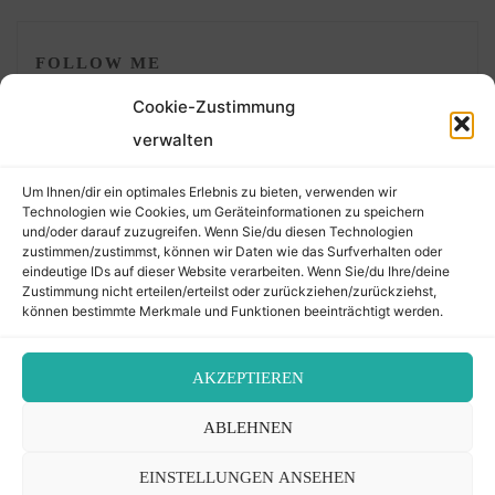
FOLLOW ME
Cookie-Zustimmung
verwalten
Um Ihnen/dir ein optimales Erlebnis zu bieten, verwenden wir
Technologien wie Cookies, um Geräteinformationen zu speichern
und/oder darauf zuzugreifen. Wenn Sie/du diesen Technologien
zustimmen/zustimmst, können wir Daten wie das Surfverhalten oder
eindeutige IDs auf dieser Website verarbeiten. Wenn Sie/du Ihre/deine
©2026 Der Transkribierer
Zustimmung nicht erteilen/erteilst oder zurückziehen/zurückziehst,
können bestimmte Merkmale und Funktionen beeinträchtigt werden.
Back
AKZEPTIEREN
Kontakt / Impressum
ABLEHNEN
to
Datenschutz
Cookie-Richtlinie (EU)
EINSTELLUNGEN ANSEHEN