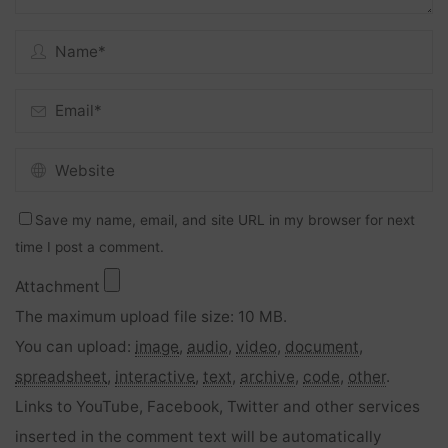
Save my name, email, and site URL in my browser for next
time I post a comment.
Attachment
The maximum upload file size: 10 MB.
You can upload:
image
,
audio
,
video
,
document
,
spreadsheet
,
interactive
,
text
,
archive
,
code
,
other
.
Links to YouTube, Facebook, Twitter and other services
inserted in the comment text will be automatically