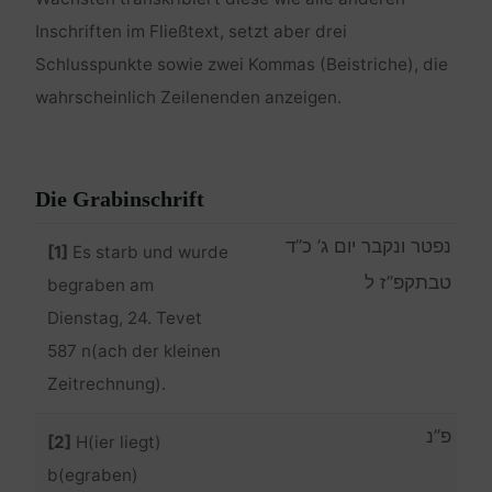
Inschriften im Fließtext, setzt aber drei
Schlusspunkte sowie zwei Kommas (Beistriche), die
wahrscheinlich Zeilenenden anzeigen.
Die Grabinschrift
נפטר ונקבר יום ג’ כ”ד
[1]
Es starb und wurde
טבתקפ”ז ל
begraben am
Dienstag, 24. Tevet
587 n(ach der kleinen
Zeitrechnung).
פ”נ
[2]
H(ier liegt)
b(egraben)