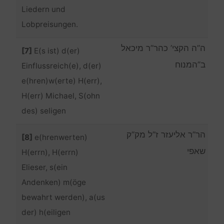
Liedern und
Lobpreisungen.
ה”ה הקצי’ כהר”ר מיכאל
[7]
E(s ist) d(er)
ב”המנוח
Einflussreich(e), d(er)
e(hren)w(erte) H(err),
H(err) Michael, S(ohn
des) seligen
הר”ר אליעזר ז”ל מק”ק
[8]
e(hrenwerten)
שאפי
H(errn), H(errn)
Elieser, s(ein
Andenken) m(öge
bewahrt werden), a(us
der) h(eiligen