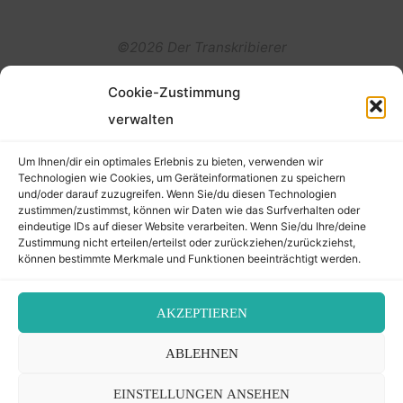
©2026 Der Transkribierer
Cookie-Zustimmung
Back
verwalten
Kontakt / Impressum
to
Um Ihnen/dir ein optimales Erlebnis zu bieten, verwenden wir
Datenschutz
Technologien wie Cookies, um Geräteinformationen zu speichern
und/oder darauf zuzugreifen. Wenn Sie/du diesen Technologien
Cookie-Richtlinie (EU)
Top
zustimmen/zustimmst, können wir Daten wie das Surfverhalten oder
eindeutige IDs auf dieser Website verarbeiten. Wenn Sie/du Ihre/deine
Zustimmung nicht erteilen/erteilst oder zurückziehen/zurückziehst,
können bestimmte Merkmale und Funktionen beeinträchtigt werden.
AKZEPTIEREN
ABLEHNEN
EINSTELLUNGEN ANSEHEN