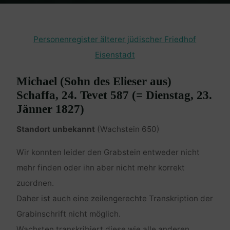
Home
Burgenland Friedhöfe
Friedhof Eisenstadt (älterer)
Schaffa Michael – 23. Jänner 1827
Personenregister älterer jüdischer Friedhof
Eisenstadt
Michael (Sohn des Elieser aus)
Schaffa, 24. Tevet 587 (= Dienstag, 23.
Jänner 1827)
Standort unbekannt
(Wachstein 650)
Wir konnten leider den Grabstein entweder nicht
mehr finden oder ihn aber nicht mehr korrekt
zuordnen.
Daher ist auch eine zeilengerechte Transkription der
Grabinschrift nicht möglich.
Wachsten transkribiert diese wie alle anderen