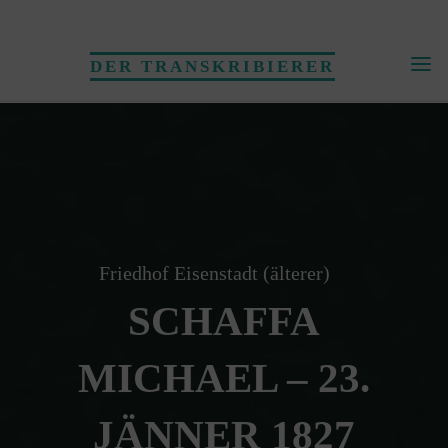
Skip
to
DER TRANSKRIBIERER
content
Friedhof Eisenstadt (älterer)
SCHAFFA
MICHAEL – 23.
JÄNNER 1827