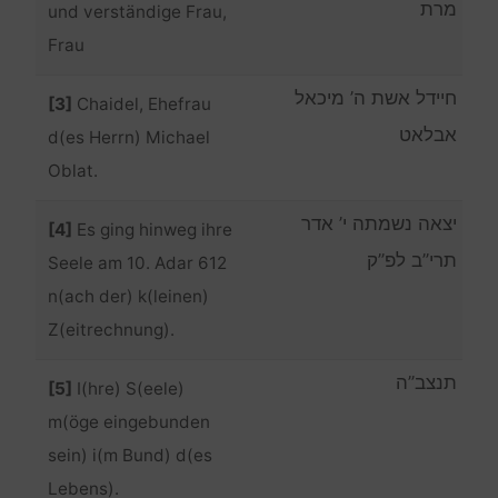
מרת
und verständige Frau,
Frau
חיידל אשת ה’ מיכאל
[3]
Chaidel, Ehefrau
אבלאט
d(es Herrn) Michael
Oblat.
יצאה נשמתה י’ אדר
[4]
Es ging hinweg ihre
תרי”ב לפ”ק
Seele am 10. Adar 612
n(ach der) k(leinen)
Z(eitrechnung).
תנצב”ה
[5]
I(hre) S(eele)
m(öge eingebunden
sein) i(m Bund) d(es
Lebens).