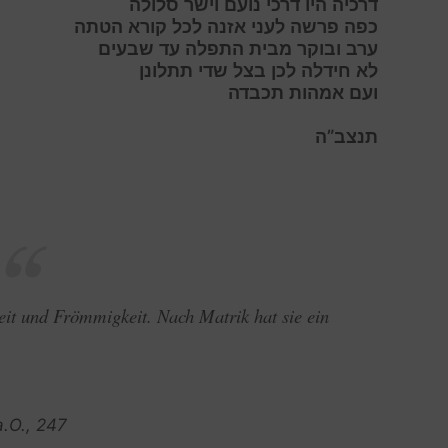
דרכיה היו דרכי נועם וישר סלולה
כפה פרשה לעני אזנה לכל קורא הטתה
ערב ובוקר מבית התפלה עד שבעים
לא חידלה לכן בצל שדי תתלונן
ועם אמהות תכבדה
תנצב”ה
eit und Frömmigkeit. Nach Matrik hat sie ein
a.O., 247