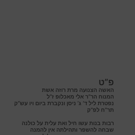
פ”ט
האשה הצנועה מרת רוזה אשת
המנוח הר”ר אלי מאכלופ ז”ל
נפטרת ליל ד’ ג’ ניסן ונקברת ביום ויו עש”ק
תר”ח לפ”ק
רבות בנות עשו חיל ואת עלית על כולנה
שבחה להשפר ותהילתה אין להמנה