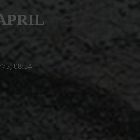
APRIL
775, 08:54