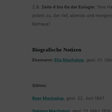
Z.B.
Zeile 4 bis 6a der Eulogie:
“Ihre Ha
jedem zu, der rief, abends und morgens
Bethaus”.
Biografische Notizen
Ehemann:
Elia Machalup
, gest. 01. Ok
Söhne:
Beer Machalup
, gest. 22. Juni 1847
Salomo Machalup
, gest. 21. März 1816