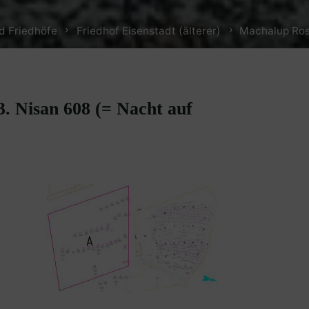
d Friedhöfe
Friedhof Eisenstadt (älterer)
Machalup Rosa
. Nisan 608 (= Nacht auf