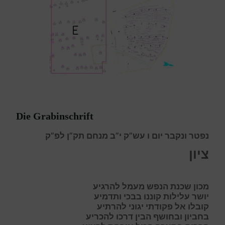
Die Grabinschrift
נפטר ונקבר יום ו עש”ק י”ב מנחם תק”ן לפ”ק
ציון
מ
כון
ש
כנת
ה
נפש מעמל להרגיע
י
ושר
ע
לילות
ק
וננו
ב
בכי ותדמיע
ק
ובלו
א
ל
פ
קודתי
י
גוני
ל
הרתיע
ב
חביו
ן
ובחושף הבין דרכו להכריע