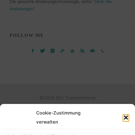
Die gesamte Änderungschronologie, siehe
"Über die
Änderungen"
.
FOLLOW ME
©2026 Der Transkribierer
Cookie-Zustimmung
Back
verwalten
Kontakt / Impressum