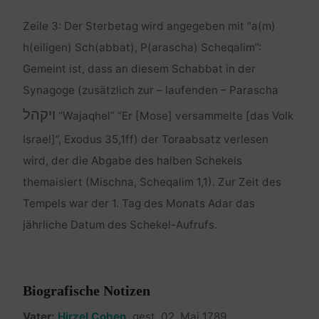
Zeile 3: Der Sterbetag wird angegeben mit “a(m)
h(eiligen) Sch(abbat), P(arascha) Scheqalim”:
Gemeint ist, dass an diesem Schabbat in der
Synagoge (zusätzlich zur – laufenden – Parascha
ויקהל
“Wajaqhel” “Er [Mose] versammelte [das Volk
Israel]”, Exodus 35,1ff) der Toraabsatz verlesen
wird, der die Abgabe des halben Schekels
themaisiert (Mischna, Scheqalim 1,1). Zur Zeit des
Tempels war der 1. Tag des Monats Adar das
jährliche Datum des Schekel-Aufrufs.
Biografische Notizen
Vater:
Hirzel Cohen
, gest. 02. Mai 1789