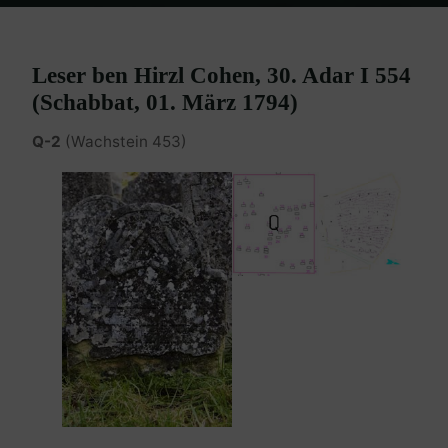
Home
Burgenland Friedhöfe
Friedhof Eisenstadt (älterer)
Cohen
Elieser – 01. März 1794
Leser ben Hirzl Cohen, 30. Adar I 554
(Schabbat, 01. März 1794)
Q-2
(Wachstein 453)