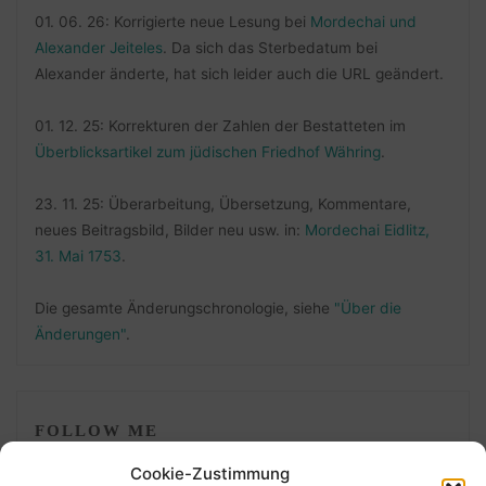
01. 06. 26: Korrigierte neue Lesung bei
Mordechai und
Alexander Jeiteles
. Da sich das Sterbedatum bei
Alexander änderte, hat sich leider auch die URL geändert.
01. 12. 25: Korrekturen der Zahlen der Bestatteten im
Überblicksartikel zum jüdischen Friedhof Währing
.
23. 11. 25: Überarbeitung, Übersetzung, Kommentare,
neues Beitragsbild, Bilder neu usw. in:
Mordechai Eidlitz,
31. Mai 1753
.
Die gesamte Änderungschronologie, siehe
"Über die
Änderungen"
.
FOLLOW ME
Cookie-Zustimmung