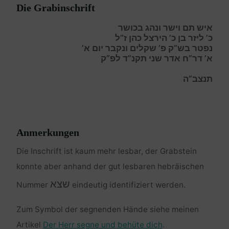
Die Grabinschrift
איש תם וישר ונהג בכושר
כ’ ליזר בן כ’ הירצל כהן ז”ל
נפטר בש”ק פ’ שקלים ונקבר יום א’
א’ דר”ח אדר שני תקנ”ד לפ”ק
תנצב”ה
Anmerkungen
Die Inschrift ist kaum mehr lesbar, der Grabstein
konnte aber anhand der gut lesbaren hebräischen
שצא
Nummer
eindeutig identifiziert werden.
Zum Symbol der segnenden Hände siehe meinen
Artikel
Der Herr segne und behüte dich
.