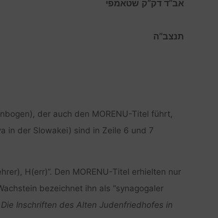
אב”ד דק”ק שטאמפי
תנצב”ה
lenbogen), der auch den MORENU-Titel führt,
 in der Slowakei) sind in Zeile 6 und 7
rer), H(err)”. Den MORENU-Titel erhielten nur
achstein bezeichnet ihn als “synagogaler
Die Inschriften des Alten Judenfriedhofes in