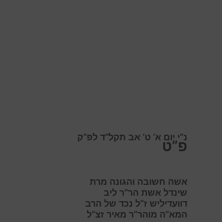
נ”י יום א’ ט’ אב תקל”ד לפ”ק
פ”ט
אשה חשובה והגונה מרת
שינדל אשת הר”ר ליב
דוועדיליש ז”ל נכד של הרב
המא”ה מוהר”ר מאיר זצ”ל