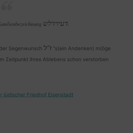
דעיוידלש
 Famlienbezeichnung
.
ז”ל
; der Segenwunsch
“s(ein Andenken) m(öge
um Zeitpunkt ihres Ablebens schon verstorben
r jüdischer Friedhof Eisenstadt