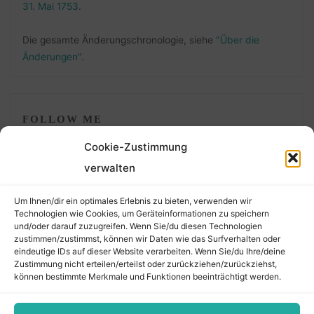
31. Mai 1753
.
Die gesamte Änderungschronologie, siehe
"Über die
Änderungen"
.
FOLLOW ME
Cookie-Zustimmung
verwalten
Um Ihnen/dir ein optimales Erlebnis zu bieten, verwenden wir
Technologien wie Cookies, um Geräteinformationen zu speichern
und/oder darauf zuzugreifen. Wenn Sie/du diesen Technologien
zustimmen/zustimmst, können wir Daten wie das Surfverhalten oder
eindeutige IDs auf dieser Website verarbeiten. Wenn Sie/du Ihre/deine
©2026 Der Transkribierer
Zustimmung nicht erteilen/erteilst oder zurückziehen/zurückziehst,
können bestimmte Merkmale und Funktionen beeinträchtigt werden.