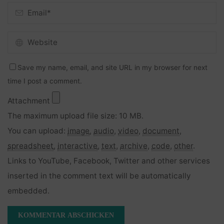
Save my name, email, and site URL in my browser for next
time I post a comment.
Attachment
The maximum upload file size: 10 MB.
You can upload:
image
,
audio
,
video
,
document
,
spreadsheet
,
interactive
,
text
,
archive
,
code
,
other
.
Links to YouTube, Facebook, Twitter and other services
inserted in the comment text will be automatically
embedded.