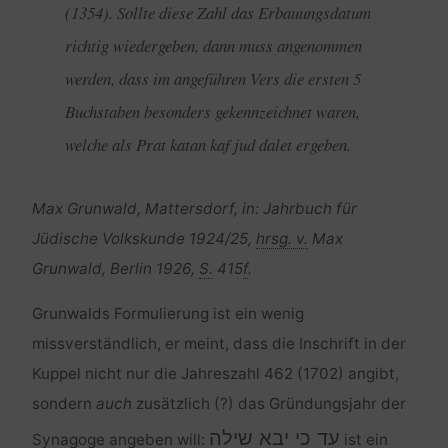
(1354). Sollte diese Zahl das Erbauungsdatum
richtig wiedergeben, dann muss angenommen
werden, dass im angeführen Vers die ersten 5
Buchstaben besonders gekennzeichnet waren,
welche als Prat katan kaf jud dalet ergeben.
Max Grunwald, Mattersdorf, in: Jahrbuch für
Jüdische Volkskunde 1924/25,
hrsg. v.
Max
Grunwald, Berlin 1926,
S.
415
f
.
Grunwalds Formulierung ist ein wenig
missverständlich, er meint, dass die Inschrift in der
Kuppel nicht nur die Jahreszahl 462 (1702) angibt,
sondern
auch
zusätzlich (?) das Gründungsjahr der
עד כי יבא שילה
Synagoge angeben will:
ist ein