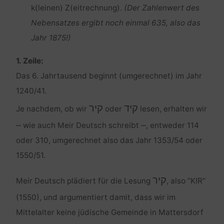
k(leinen) Z(eitrechnung).
(Der Zahlenwert des
Nebensatzes ergibt noch einmal 635, also das
Jahr 1875!)
1. Zeile:
Das 6. Jahrtausend beginnt (umgerechnet) im Jahr
1240/41.
קיד
קיר
Je nachdem, ob wir
oder
lesen, erhalten wir
‒ wie auch Meir Deutsch schreibt ‒, entweder 114
oder 310, umgerechnet also das Jahr 1353/54 oder
1550/51.
קיר
Meir Deutsch plädiert für die Lesung
, also “KIR”
(1550), und argumentiert damit, dass wir im
Mittelalter keine jüdische Gemeinde in Mattersdorf