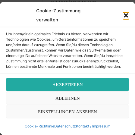
put that issue to rest.
Cookie-Zustimmung
verwalten
Um Ihnen/dir ein optimales Erlebnis zu bieten, verwenden wir
Johannes
vor 16 Jahren
ANTWORTEN
Technologien wie Cookies, um Geräteinformationen zu speichern
und/oder darauf zuzugreifen. Wenn Sie/du diesen Technologien
Mail schon unterwegs!
zustimmen/zustimmst, können wir Daten wie das Surfverhalten oder
eindeutige IDs auf dieser Website verarbeiten. Wenn Sie/du Ihre/deine
Zustimmung nicht erteilen/erteilst oder zurückziehen/zurückziehst,
können bestimmte Merkmale und Funktionen beeinträchtigt werden.
Meir Deutsch
vor 16 Jahren
AKZEPTIEREN
ANTWORTEN
ABLEHNEN
Now I would try another hypothesis:
The plaque tells us that the Synagogue
EINSTELLUNGEN ANSEHEN
was נתקן מחדש in the year 5635.
Max Grunwald (or whoever climbed for
Cookie-Richtlinie
Datenschutz
Kontakt / Impressum
him to the ceiling) saw the writing עד כי