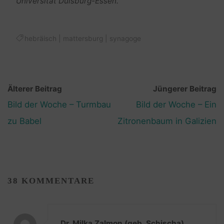
Universität Duisburg-Essen.
hebräisch
|
mattersburg
|
synagoge
Älterer Beitrag
Jüngerer Beitrag
Bild der Woche – Turmbau
Bild der Woche – Ein
zu Babel
Zitronenbaum in Galizien
38 KOMMENTARE
Dr. Milka Zalmon (geb. Schischa)