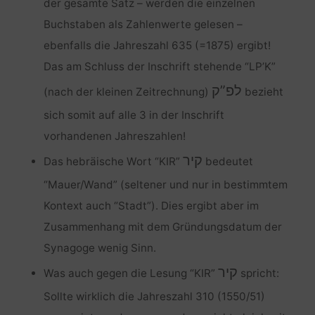
der gesamte Satz – werden die einzelnen
Buchstaben als Zahlenwerte gelesen –
ebenfalls die Jahreszahl 635 (=1875) ergibt!
Das am Schluss der Inschrift stehende “LP’K”
לפ”ק
(nach der kleinen Zeitrechnung)
bezieht
sich somit auf alle 3 in der Inschrift
vorhandenen Jahreszahlen!
קיר
Das hebräische Wort “KIR”
bedeutet
“Mauer/Wand” (seltener und nur in bestimmtem
Kontext auch “Stadt”). Dies ergibt aber im
Zusammenhang mit dem Gründungsdatum der
Synagoge wenig Sinn.
קיר
Was auch gegen die Lesung “KIR”
spricht:
Sollte wirklich die Jahreszahl 310 (1550/51)