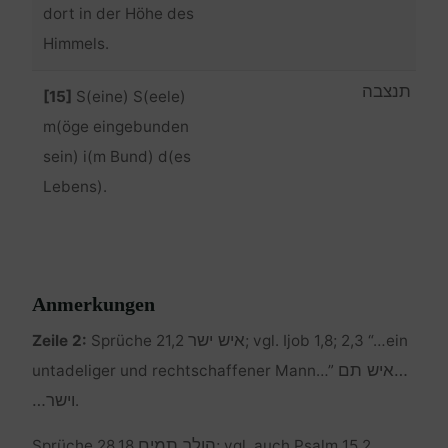
dort in der Höhe des
Himmels.
תנצבה
[15]
S(eine) S(eele)
m(öge eingebunden
sein) i(m Bund) d(es
Lebens).
Anmerkungen
איש ישר
Zeile 2:
Sprüche 21,2
; vgl. Ijob 1,8; 2,3 “…ein
…איש תם
untadeliger und rechtschaffener Mann…”
וישר…
.
הולך תמים
Sprüche 28,18
; vgl. auch Psalm 15,2.