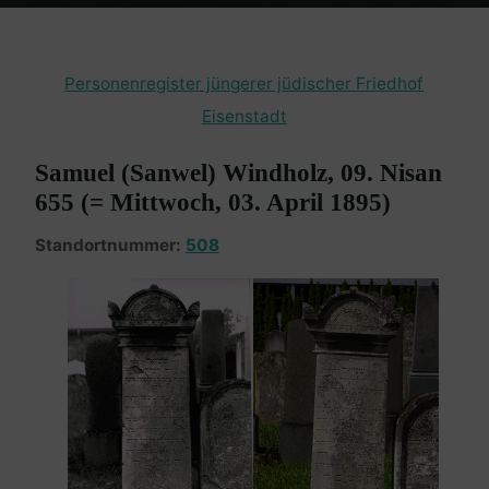
Home
Burgenland Friedhöfe
Friedhof Eisenstadt (jüngerer)
Windholz Samuel – 03. April 1895
Personenregister jüngerer jüdischer Friedhof
Eisenstadt
Samuel (Sanwel) Windholz, 09. Nisan
655 (= Mittwoch, 03. April 1895)
Standortnummer:
508