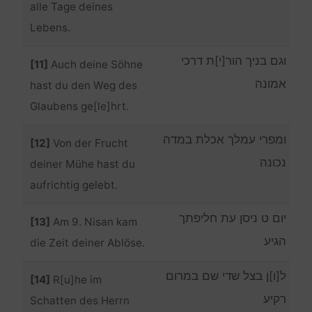
alle Tage deines
Lebens.
וגם בניך הור[י]ת דרכי
[11]
Auch deine Söhne
אמונה
hast du den Weg des
Glaubens ge[le]hrt.
ומפרי עמלך אכלת במדה
[12]
Von der Frucht
נכונה
deiner Mühe hast du
aufrichtig gelebt.
יום ט ניסן עת חליפתך
[13]
Am 9. Nisan kam
הגיע
die Zeit deiner Ablöse.
ל[ו]ן בצל שדי שם במרום
[14]
R[u]he im
רקיע
Schatten des Herrn