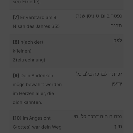
sei) F(riede).
נפטר ביום ט ניסן שנת
[7]
Er verstarb am 9.
תרנה
Nisan des Jahres 655
לפק
[8]
n(ach der)
k(leinen)
Z(eitrechnung).
זכרונך לברכה בלב כל
[9]
Dein Andenken
יודעין
möge bewahrt werden
im Herzen aller, die
dich kannten.
נכח ה היה דרכך כל ימי
[10]
Im Angesicht
חייך
G(ottes) war dein Weg