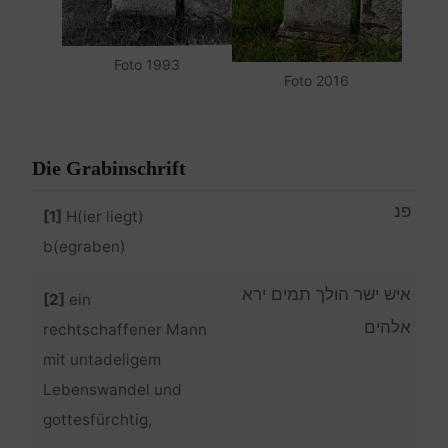
Foto 1993
Foto 2016
Die Grabinschrift
פנ
[1]
H(ier liegt)
b(egraben)
איש ישר הולך תמים ירא
[2]
ein
אלהים
rechtschaffener Mann
mit untadeligem
Lebenswandel und
gottesfürchtig,