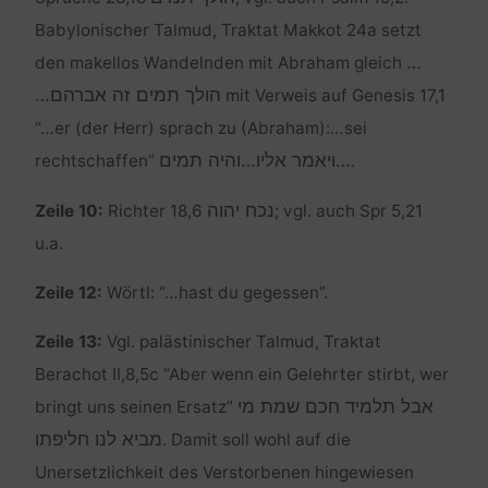
Babylonischer Talmud, Traktat Makkot 24a setzt
…
den makellos Wandelnden mit Abraham gleich
הולך תמים זה אברהם…
mit Verweis auf Genesis 17,1
“…er (der Herr) sprach zu (Abraham):…sei
…ויאמר אליו…והיה תמים
rechtschaffen”
.
נכח יהוה
Zeile 10:
Richter 18,6
; vgl. auch Spr 5,21
u.a.
Zeile 12:
Wörtl: “…hast du gegessen”.
Zeile 13:
Vgl. palästinischer Talmud, Traktat
Berachot II,8,5c “Aber wenn ein Gelehrter stirbt, wer
אבל תלמיד חכם שמת מי
bringt uns seinen Ersatz”
מביא לנו חליפתו
. Damit soll wohl auf die
Unersetzlichkeit des Verstorbenen hingewiesen