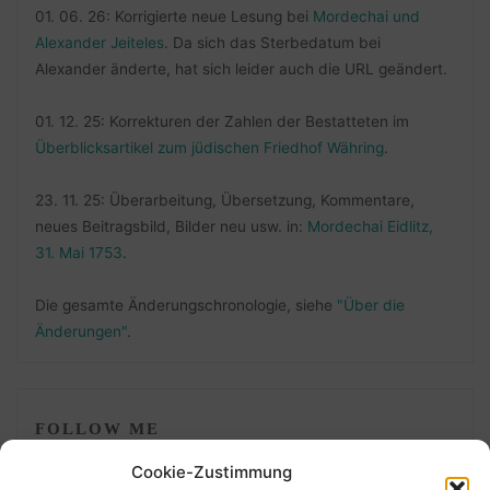
01. 06. 26: Korrigierte neue Lesung bei
Mordechai und
Alexander Jeiteles
. Da sich das Sterbedatum bei
Alexander änderte, hat sich leider auch die URL geändert.
01. 12. 25: Korrekturen der Zahlen der Bestatteten im
Überblicksartikel zum jüdischen Friedhof Währing
.
23. 11. 25: Überarbeitung, Übersetzung, Kommentare,
neues Beitragsbild, Bilder neu usw. in:
Mordechai Eidlitz,
31. Mai 1753
.
Die gesamte Änderungschronologie, siehe
"Über die
Änderungen"
.
FOLLOW ME
Cookie-Zustimmung