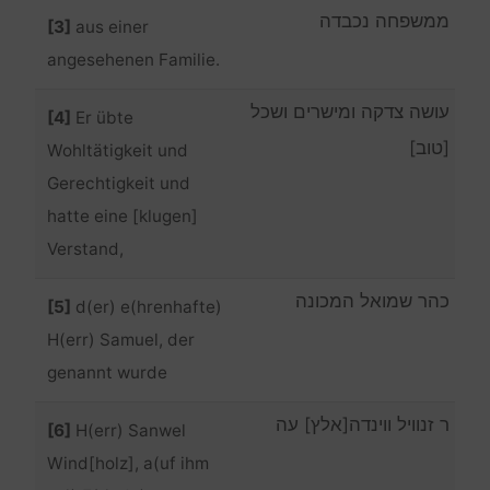
ממשפחה נכבדה
[3]
aus einer
angesehenen Familie.
עושה צדקה ומישרים ושכל
[4]
Er übte
[טוב]
Wohltätigkeit und
Gerechtigkeit und
hatte eine [klugen]
Verstand,
כהר שמואל המכונה
[5]
d(er) e(hrenhafte)
H(err) Samuel, der
genannt wurde
ר זנוויל ווינדה[אלץ] עה
[6]
H(err) Sanwel
Wind[holz], a(uf ihm