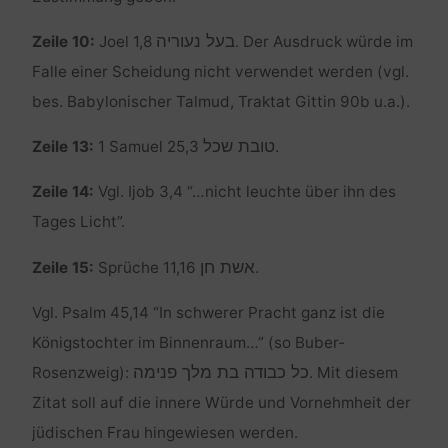
בעל נעוריה
Zeile 10:
Joel 1,8
. Der Ausdruck würde im
Falle einer Scheidung nicht verwendet werden (vgl.
bes. Babylonischer Talmud, Traktat Gittin 90b u.a.).
טובת שכל
Zeile 13:
1 Samuel 25,3
.
Zeile 14:
Vgl. Ijob 3,4 “…nicht leuchte über ihn des
Tages Licht”.
אשת חן
Zeile 15:
Sprüche 11,16
.
Vgl. Psalm 45,14 “In schwerer Pracht ganz ist die
Königstochter im Binnenraum…” (so Buber-
כל כבודה בת מלך פנימה
Rosenzweig):
. Mit diesem
Zitat soll auf die innere Würde und Vornehmheit der
jüdischen Frau hingewiesen werden.