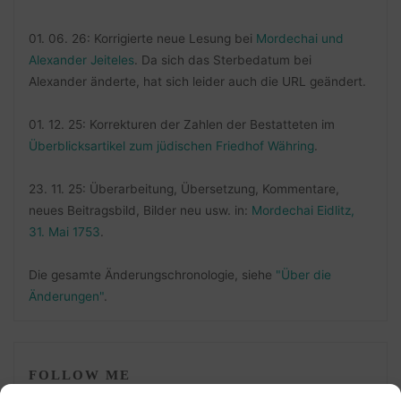
01. 06. 26: Korrigierte neue Lesung bei
Mordechai und
Alexander Jeiteles
. Da sich das Sterbedatum bei
Alexander änderte, hat sich leider auch die URL geändert.
01. 12. 25: Korrekturen der Zahlen der Bestatteten im
Überblicksartikel zum jüdischen Friedhof Währing
.
23. 11. 25: Überarbeitung, Übersetzung, Kommentare,
neues Beitragsbild, Bilder neu usw. in:
Mordechai Eidlitz,
31. Mai 1753
.
Die gesamte Änderungschronologie, siehe
"Über die
Änderungen"
.
FOLLOW ME