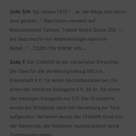
Zeile 3/4:
Vgl. Hosea 14,10 “…Ja, die Wege des Herrn
sind gerade…”. Wachstein verweist auf
Babylonischer Talmud, Traktat Moed Qatan 25b “…
ein Geschlecht von Altehrwürdigen kam von
…גזע ישישים עלה מבבל…
Babel…”
.
Zeile 7:
Der CHAVER ist ein verliehener Ehrentitel.
Die Taxe für die Verleihung betrug 1803 in
Eisenstadt 9 fl. für einen Höchstbesteuerten, für
einen der mittleren Kategorie 4 fl. 30 kr., für einen
der niedrigen Kategorie nur 2 fl. Der Graduierte
wurde am Schabbat nach der Verleihung zur Tora
aufgerufen. Verliehen wurde der CHAVER-Grad von
der Gemeinde, der Rabbiner musste jedoch seine
Zustimmung geben.