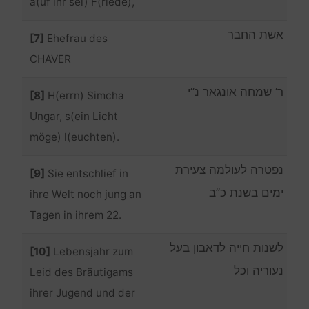
a(uf ihr sei) F(riede),
אשת החבר
[7]
Ehefrau des
CHAVER
ר’ שמחה אונגאר נ”י
[8]
H(errn) Simcha
Ungar, s(ein Licht
möge) l(euchten).
נפטרה לעולמה צעירת
[9]
Sie entschlief in
ימים בשנת כ”ב
ihre Welt noch jung an
Tagen in ihrem 22.
לשנות חייה לדאבון בעל
[10]
Lebensjahr zum
נעוריה וכל
Leid des Bräutigams
ihrer Jugend und der