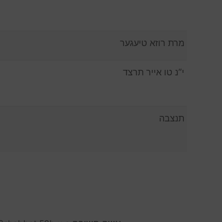
מרת רוזא טיעגער
י”נ טו אייר תרצד
תנצבה