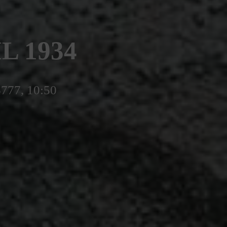
L 1934
5777, 10:50