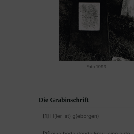
Foto 1993
Die Grabinschrift
[1]
H(ier ist) g(eborgen)
[2]
eine bedeutende Frau, eine gute