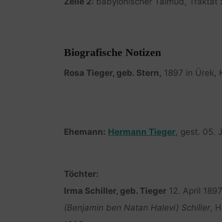
Zeile 2:
babylonischer Talmud, Traktat
Biografische Notizen
Rosa Tieger, geb. Stern,
1897 in Ürek, 
Ehemann:
Hermann Tieger
, gest. 05. 
Töchter:
Irma Schiller, geb. Tieger
12. April 189
(Benjamin ben Natan Halevi) Schiller
, H