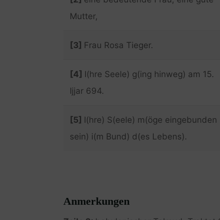
Mutter,
[3]
Frau Rosa Tieger.
[4]
I(hre Seele) g(ing hinweg) am 15.
Ijjar 694.
[5]
I(hre) S(eele) m(öge eingebunden
sein) i(m Bund) d(es Lebens).
Anmerkungen