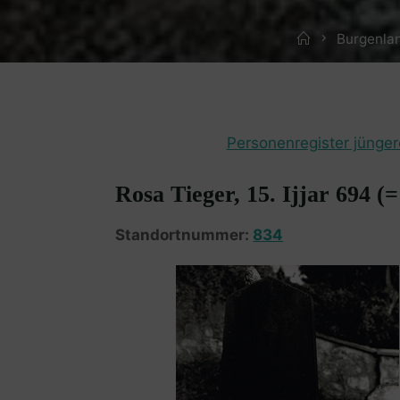
Home
Burgenla
Personenregister jünger
Rosa Tieger, 15. Ijjar 694 (
Standortnummer:
834