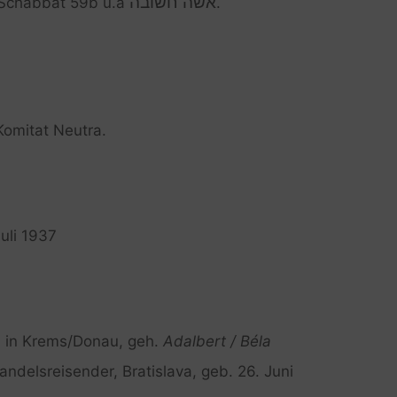
אשה חשובה
 Schabbat 59b u.a
.
Komitat Neutra.
Juli 1937
7 in Krems/Donau, geh.
Adalbert / Béla
andelsreisender, Bratislava, geb. 26. Juni