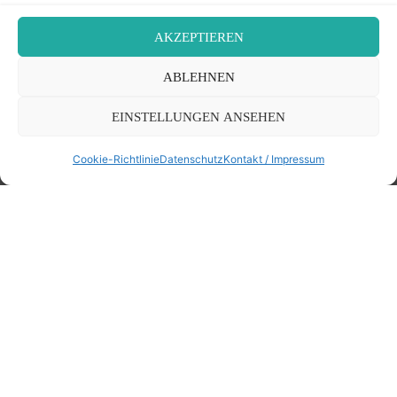
23. 11. 25: Überarbeitung, Übersetzung, Kommentare,
neues Beitragsbild, Bilder neu usw. in:
Mordechai Eidlitz,
AKZEPTIEREN
31. Mai 1753
.
ABLEHNEN
Die gesamte Änderungschronologie, siehe
"Über die
Änderungen"
.
EINSTELLUNGEN ANSEHEN
Cookie-Richtlinie
Datenschutz
Kontakt / Impressum
FOLLOW ME
©2026 Der Transkribierer