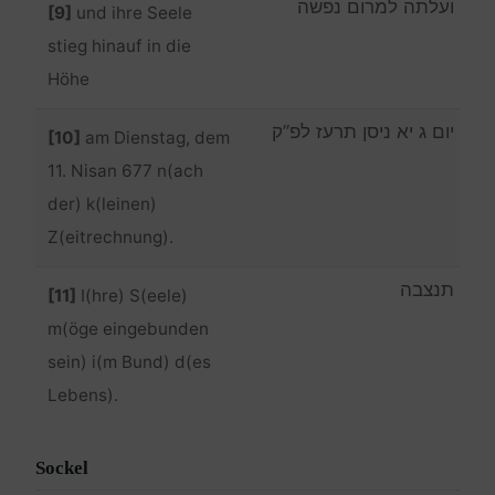
ועלתה למרום נפשה
[9]
und ihre Seele
stieg hinauf in die
Höhe
יום ג יא ניסן תרעז לפ”ק
[10]
am Dienstag, dem
11. Nisan 677 n(ach
der) k(leinen)
Z(eitrechnung).
תנצבה
[11]
I(hre) S(eele)
m(öge eingebunden
sein) i(m Bund) d(es
Lebens).
Sockel