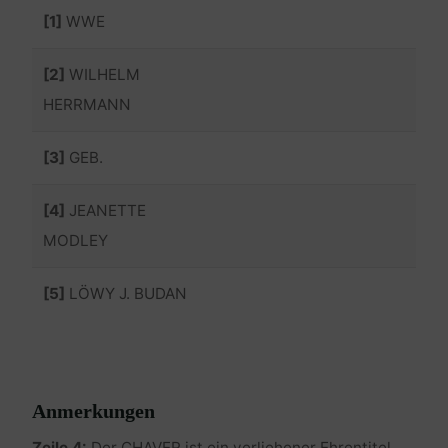
[1]
WWE
[2]
WILHELM
HERRMANN
[3]
GEB.
[4]
JEANETTE
MODLEY
[5]
LÖWY J. BUDAN
Anmerkungen
Zeile 4:
Der CHAVER ist ein verliehener Ehrentitel.