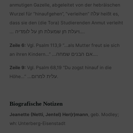
anmutigen Gazelle, abgeleitet von der hebräischen
עלה
Wurzel für “hinaufgehen”, “verleihen”
heißt es,
dass sie den (die Tora) Studierenden Anmut verleiht
…ויעלת חן שמעלת חן על לומדיה …
.
Zeile 6:
Vgl. Psalm 113,9 “…als Mutter freut sie sich
…אם הבנים שמחה…
an ihren Kindern…”
.
Zeile 9:
Vgl. Psalm 68,19 “Du zogst hinauf in die
עלית למרום…
Höhe…”
.
Biografische Notizen
Jeanette (Netti, Jentel) Her(r)mann
, geb. Modley;
wh: Unterberg-Eisenstadt