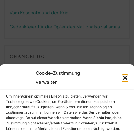
Vom Koschatn und der Kria
Gedenkfeier für die Opfer des Nationalsozialismus
CHANGELOG
Cookie-Zustimmung
verwalten
01. 06. 26: Korrigierte neue Lesung bei
Mordechai und
Alexander Jeiteles
. Da sich das Sterbedatum bei
Um Ihnen/dir ein optimales Erlebnis zu bieten, verwenden wir
Alexander änderte, hat sich leider auch die URL geändert.
Technologien wie Cookies, um Geräteinformationen zu speichern
und/oder darauf zuzugreifen. Wenn Sie/du diesen Technologien
zustimmen/zustimmst, können wir Daten wie das Surfverhalten oder
01. 12. 25: Korrekturen der Zahlen der Bestatteten im
eindeutige IDs auf dieser Website verarbeiten. Wenn Sie/du Ihre/deine
Überblicksartikel zum jüdischen Friedhof Währing
.
Zustimmung nicht erteilen/erteilst oder zurückziehen/zurückziehst,
können bestimmte Merkmale und Funktionen beeinträchtigt werden.