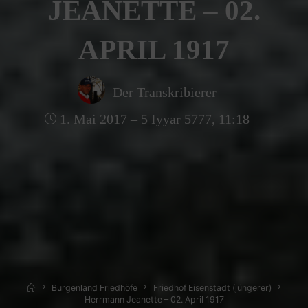
JEANETTE – 02.
APRIL 1917
Der Transkribierer
1. Mai 2017 – 5 Iyyar 5777, 11:18
Home
Burgenland Friedhöfe
Friedhof Eisenstadt (jüngerer)
Herrmann Jeanette – 02. April 1917