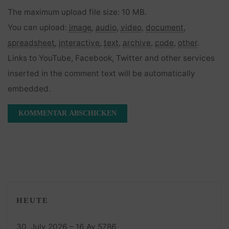
The maximum upload file size: 10 MB.
You can upload:
image
,
audio
,
video
,
document
,
spreadsheet
,
interactive
,
text
,
archive
,
code
,
other
.
Links to YouTube, Facebook, Twitter and other services
inserted in the comment text will be automatically
embedded.
HEUTE
30. July 2026 – 16 Av 5786