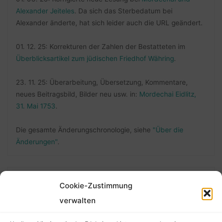
Alexander Jeiteles
. Da sich das Sterbedatum bei
Alexander änderte, hat sich leider auch die URL geändert.
01. 12. 25: Korrekturen der Zahlen der Bestatteten im
Überblicksartikel zum jüdischen Friedhof Währing
.
23. 11. 25: Überarbeitung, Übersetzung, Kommentare,
neues Beitragsbild, Bilder neu usw. in:
Mordechai Eidlitz,
31. Mai 1753
.
Die gesamte Änderungschronologie, siehe
"Über die
Änderungen"
.
Cookie-Zustimmung
FOLLOW ME
verwalten