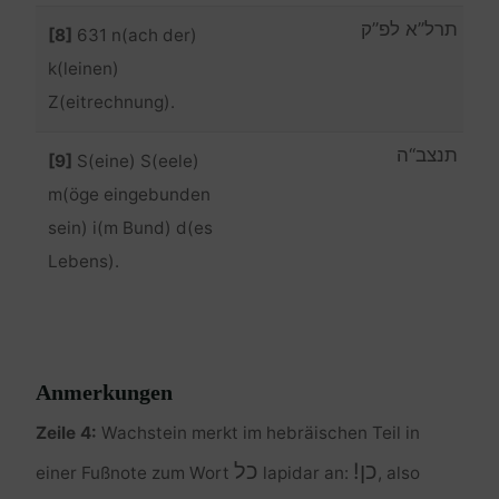
תרל”א לפ”ק
[8]
631 n(ach der)
k(leinen)
Z(eitrechnung).
תנצב“ה
[9]
S(eine) S(eele)
m(öge eingebunden
sein) i(m Bund) d(es
Lebens).
Anmerkungen
Zeile 4:
Wachstein merkt im hebräischen Teil in
כן!
כל
einer Fußnote zum Wort
lapidar an:
, also