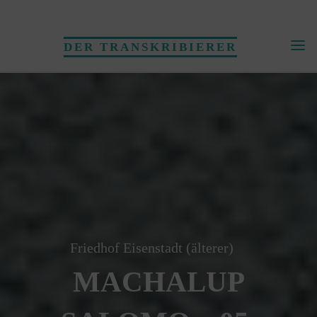
Skip
to
DER TRANSKRIBIERER
content
Friedhof Eisenstadt (älterer)
MACHALUP