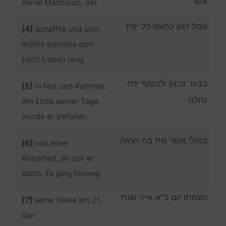
אשר
Asriel Machalup, der
עמל ויגע כמעט כל ימיך
[4]
schaffte und sich
mühte beinahe dein
(sic!) Leben lang
בצער וביגון ולבסוף ימיו
[5]
in Not und Kummer.
נחלה
Am Ende seiner Tage
wurde er befallen
בחולי אשר מת בה ויצאה
[6]
von einer
Krankheit, an der er
starb. Es ging hinweg
נשמתו יום כ”א אייר שנת
[7]
seine Seele am 21.
Ijjar