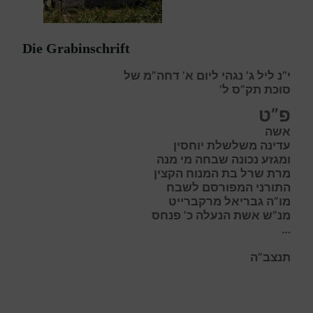
Die Grabinschrift
י”נ ליל ג’ נגהי ליום א’ דחה”מ של
סוכת תק”ס ל’
פ”ט
אשה
עדינה משלשלת יוחסין
ומגזע נכונה שבחה מי מנה
מרת שרל בת המנוח הקצין
התורני המפורסם לשבח
מו”ה גבריאל מרקברייט
מנ”ש אשת הנעלה כ’ פנחס
…
תנצב”ה