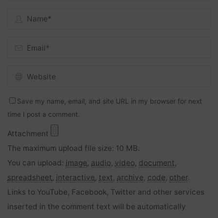
Save my name, email, and site URL in my browser for next
time I post a comment.
Attachment
The maximum upload file size: 10 MB.
You can upload:
image
,
audio
,
video
,
document
,
spreadsheet
,
interactive
,
text
,
archive
,
code
,
other
.
Links to YouTube, Facebook, Twitter and other services
inserted in the comment text will be automatically