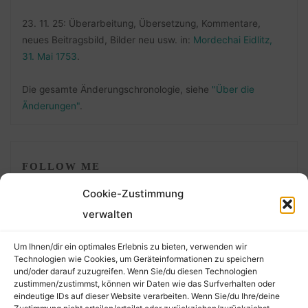
23. 11. 25: Überarbeitung, Übersetzung, Kommentare,
neues Beitragsbild, Bilder neu usw. in:
Mordechai Eidlitz,
31. Mai 1753
.
Die gesamte Änderungschronologie, siehe
"Über die
Änderungen"
.
FOLLOW ME
Cookie-Zustimmung
verwalten
Um Ihnen/dir ein optimales Erlebnis zu bieten, verwenden wir
Technologien wie Cookies, um Geräteinformationen zu speichern
und/oder darauf zuzugreifen. Wenn Sie/du diesen Technologien
zustimmen/zustimmst, können wir Daten wie das Surfverhalten oder
eindeutige IDs auf dieser Website verarbeiten. Wenn Sie/du Ihre/deine