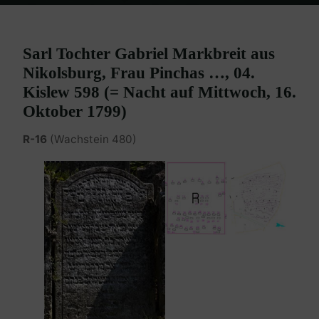
Home
Burgenland Friedhöfe
Friedhof Eisenstadt (älterer)
Löb
(Lackenbach) Sarl – 16. Oktober 1799
Sarl Tochter Gabriel Markbreit aus
Nikolsburg, Frau Pinchas …, 04.
Kislew 598 (= Nacht auf Mittwoch, 16.
Oktober 1799)
R-16
(Wachstein 480)