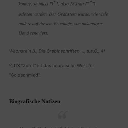
ר”ח
י”ח
konnte, so muss
, also 18 statt
gelesen werden. Der Grabstein wurde, wie viele
andere auf diesem Friedhofe, von unkundiger
Hand renoviert.
Wachstein B., Die Grabinschriften …, a.a.O., 4f
צורף
“Zoref” ist das hebräische Wort für
“Goldschmied”.
Biografische Notizen