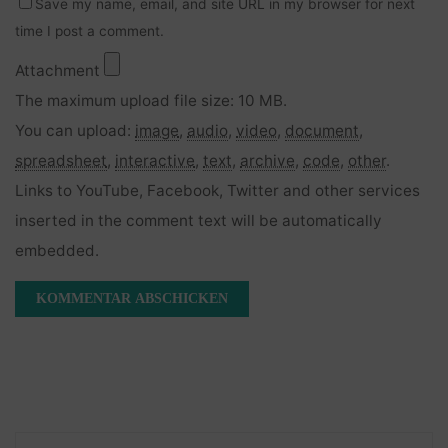
Save my name, email, and site URL in my browser for next
time I post a comment.
Attachment
The maximum upload file size: 10 MB.
You can upload:
image
,
audio
,
video
,
document
,
spreadsheet
,
interactive
,
text
,
archive
,
code
,
other
.
Links to YouTube, Facebook, Twitter and other services
inserted in the comment text will be automatically
embedded.