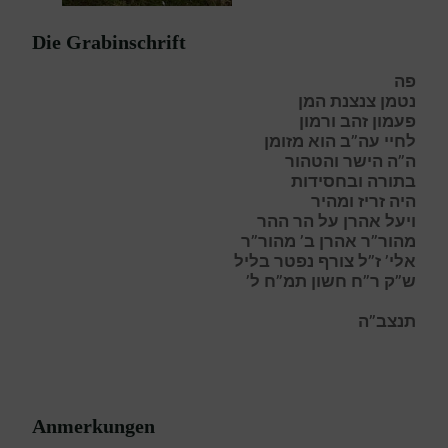
Die Grabinschrift
פה
נטמן צנצנת המן
פעמון זהב ורמון
לחיי עה”ב הוא מזומן
ה”ה הישר והטהור
בתורה ובחסידות
היה זריז ומהיר
ויעל אהרן על הר ההר
מהור”ר אהרן ב’ מהור”ר
אלי’ ז”ל צורף נפטר בליל
ש”ק ר”ח חשון תמ”ח ל’
תנצב”ה
Anmerkungen