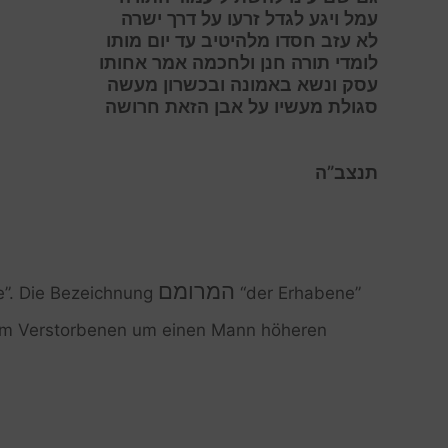
ע
מל ויגע לגדל זרעו על דרך ישרה
ל
א עזב חסדו מלהיטיב עד יום מותו
ל
ומדי תורה חנן ולחכמה אמר אחותו
ע
סק ונשא באמונה ובכשרון מעשה
ס
גולת מעשיו על אבן הזאת חרושה
תנצב”ה
המרומם
e”. Die Bezeichnung
“der Erhabene”
beim Verstorbenen um einen Mann höheren