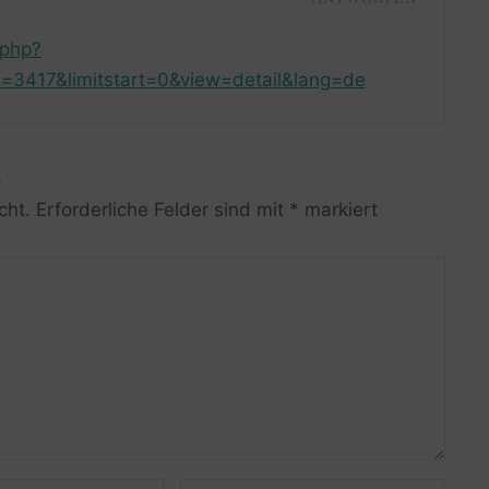
.php?
=3417&limitstart=0&view=detail&lang=de
R
cht.
Erforderliche Felder sind mit
*
markiert