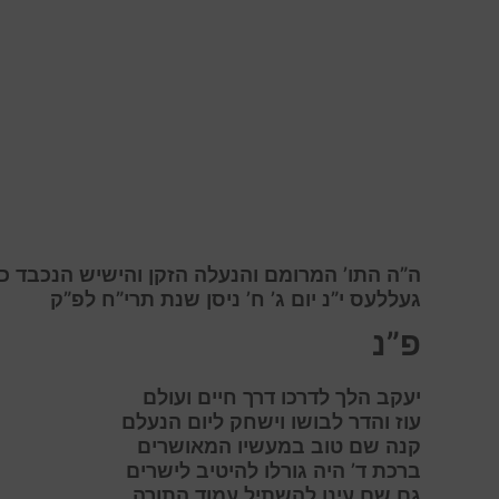
ה”ה התו’ המרומם והנעלה הזקן והישיש הנכבד כ
געללעס י”נ יום ג’ ח’ ניסן שנת תרי”ח לפ”ק
פ”נ
יעקב
הלך לדרכו דרך חיים ועולם
ע
וז והדר לבושו וישחק ליום הנעלם
ק
נה שם טוב במעשיו המאושרים
ב
רכת ד’ היה גורלו להיטיב לישרים
ג
ם שם עינו להשתיל עמוד התורה