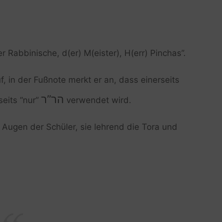
r Rabbinische, d(er) M(eister), H(err) Pinchas”.
f, in der Fußnote merkt er an, dass einerseits
הר”ר
seits “nur”
verwendet wird.
e Augen der Schüler, sie lehrend die Tora und