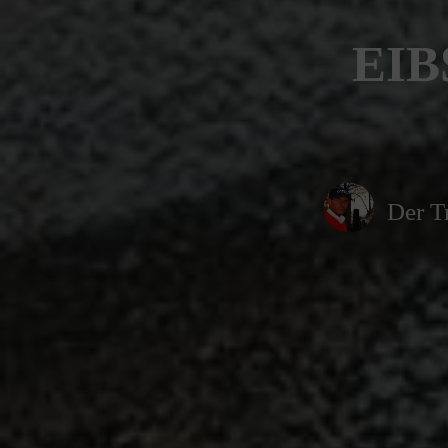
EIB
Der T