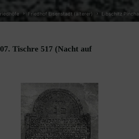
riedhöfe
Friedhof Eisenstadt (älterer)
Eibschitz Pincha
07. Tischre 517 (Nacht auf