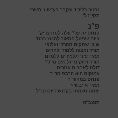
נפטר בליל ו’ ונקבר בע”ש ז’ תשרי
תקי”ז ל’
פ”נ
פנחס זה עלי’ עלה לנוח צדיק’
ב
יום שניטל המאור להגנז בכס’
שוכן שחקים
מהרר
י ואלופי
תורה ומצוה ללמוד ולהקים
מאיר
עיני תלמידים ללמדם
תורה וחוקים י
זל
מים מדלי’
דולה לאחרים אמרים
עמוקים הוא הרבני הר”ר
פנחס במהור”ר
מאיר אייבשיץ
יצתה נשמתו בקדושה יום הנ”ל
תנצב”ה