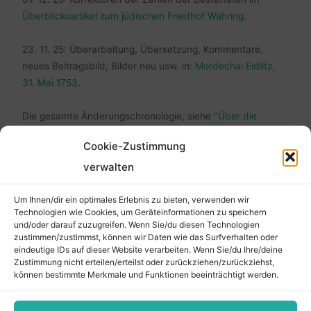
Überblicksartikel zum jüdischen Friedhof Währing
.
23. 11. 25: Überarbeitung, Übersetzung, Kommentare,
neues Beitragsbild, Bilder neu usw. in:
Mordechai Eidlitz,
31. Mai 1753
.
Die gesamte Änderungschronologie, siehe
"Über die
Änderungen"
.
Cookie-Zustimmung
verwalten
FOLLOW ME
Um Ihnen/dir ein optimales Erlebnis zu bieten, verwenden wir
Technologien wie Cookies, um Geräteinformationen zu speichern
und/oder darauf zuzugreifen. Wenn Sie/du diesen Technologien
zustimmen/zustimmst, können wir Daten wie das Surfverhalten oder
eindeutige IDs auf dieser Website verarbeiten. Wenn Sie/du Ihre/deine
Zustimmung nicht erteilen/erteilst oder zurückziehen/zurückziehst,
können bestimmte Merkmale und Funktionen beeinträchtigt werden.