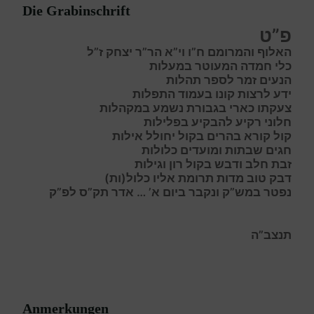
Die Grabinschrift
פ”ט
האלוף והמרומם ח”ו וי”א הר”ר יצחק ז”ל
כ
לי חמדה המעוטר במעלות
ה
נעים זמר לספר תהלות
י
דע לרצות קונו בעמוד התפלות
צ
עקתו כארי בגבורת נשמע במקהלות
ח
לוני רקיע להבקיע בפלילות
ק
ול קורא בהרים בקול יחולל אילות
ח
גים שבתות ומועדים כלולות
ז
בת חלב ודבש בקול רו
ן
וגילות
ד
בק טוב
מ
דות
ת
רומת
א
ליו כלול(ות)
נפטר במש”ק ונקבר ביום א’ … אדר תק”ס לפ”ק
תנצב”ה
Anmerkungen