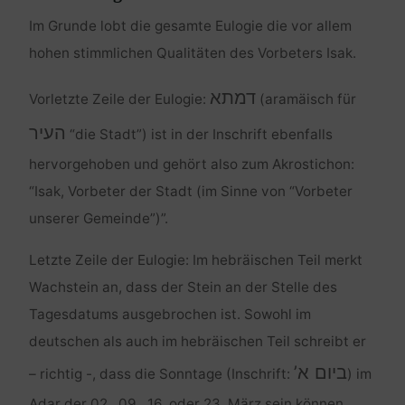
Im Grunde lobt die gesamte Eulogie die vor allem
hohen stimmlichen Qualitäten des Vorbeters Isak.
דמתא
Vorletzte Zeile der Eulogie:
(aramäisch für
העיר
“die Stadt”) ist in der Inschrift ebenfalls
hervorgehoben und gehört also zum Akrostichon:
“Isak, Vorbeter der Stadt (im Sinne von “Vorbeter
unserer Gemeinde”)”.
Letzte Zeile der Eulogie: Im hebräischen Teil merkt
Wachstein an, dass der Stein an der Stelle des
Tagesdatums ausgebrochen ist. Sowohl im
deutschen als auch im hebräischen Teil schreibt er
ביום א’
– richtig -, dass die Sonntage (Inschrift:
) im
Adar der 02., 09., 16. oder 23. März sein können.