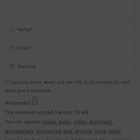
Save my name, email, and site URL in my browser for next
time I post a comment.
Attachment
The maximum upload file size: 10 MB.
You can upload:
image
,
audio
,
video
,
document
,
spreadsheet
,
interactive
,
text
,
archive
,
code
,
other
.