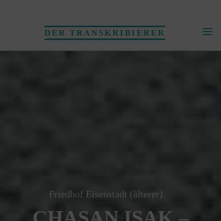
Skip
to
DER TRANSKRIBIERER
content
Friedhof Eisenstadt (älterer)
CHASAN ISAK –