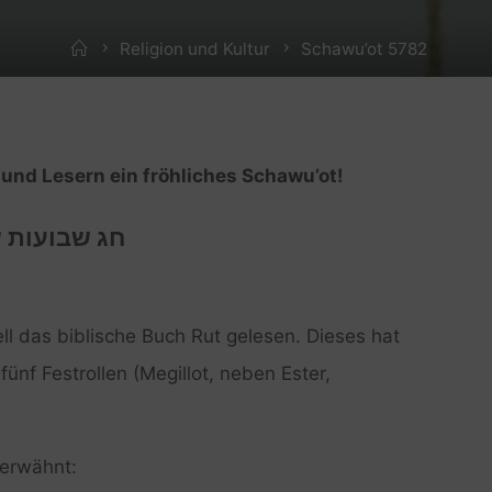
Home
Religion und Kultur
Schawu’ot 5782
und Lesern ein fröhliches Schawu’ot!
חג שבועות!
ll das biblische Buch Rut gelesen. Dieses hat
fünf Festrollen (Megillot, neben Ester,
 erwähnt: