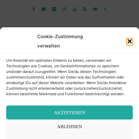
Cookie-Zustimmung
verwalten
Suchen
Um Ihnen/dir ein optimales Erlebnis zu bieten, verwenden wir
nach:
Technologien wie Cookies, um Geräteinformationen zu speichern
und/oder darauf zuzugreifen. Wenn Sie/du diesen Technologien
zustimmen/zustimmst, können wir Daten wie das Surfverhalten oder
eindeutige IDs auf dieser Website verarbeiten. Wenn Sie/du Ihre/deine
©2026 Der Transkribierer
Zustimmung nicht erteilen/erteilst oder zurückziehen/zurückziehst,
können bestimmte Merkmale und Funktionen beeinträchtigt werden.
Back
AKZEPTIEREN
Kontakt / Impressum
ABLEHNEN
to
Datenschutz