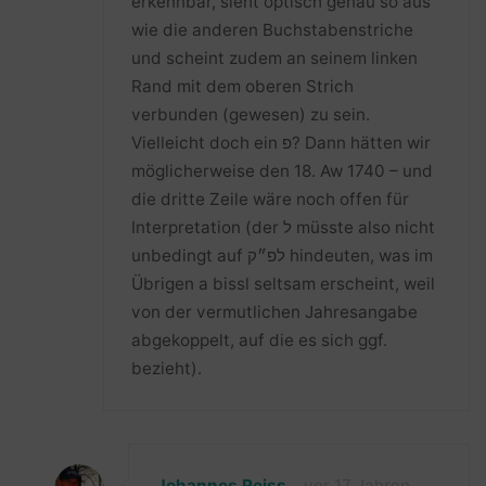
erkennbar, sieht optisch genau so aus
wie die anderen Buchstabenstriche
und scheint zudem an seinem linken
Rand mit dem oberen Strich
verbunden (gewesen) zu sein.
Vielleicht doch ein פ? Dann hätten wir
möglicherweise den 18. Aw 1740 – und
die dritte Zeile wäre noch offen für
Interpretation (der ל müsste also nicht
unbedingt auf לפ״ק hindeuten, was im
Übrigen a bissl seltsam erscheint, weil
von der vermutlichen Jahresangabe
abgekoppelt, auf die es sich ggf.
bezieht).
Johannes Reiss
vor 17 Jahren