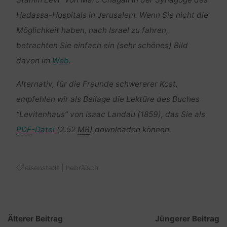
Stamm Levi” von Marc Chagall in der Synagoge des
Hadassa-Hospitals in Jerusalem. Wenn Sie nicht die
Möglichkeit haben, nach Israel zu fahren,
betrachten Sie einfach ein (sehr schönes) Bild
davon im
Web
.
Alternativ, für die Freunde schwererer Kost,
empfehlen wir als Beilage die Lektüre des Buches
“Levitenhaus” von Isaac Landau (1859), das Sie als
PDF
-Datei
(2.52
MB
)
downloaden
können.
eisenstadt
|
hebräisch
Älterer Beitrag
Jüngerer Beitrag