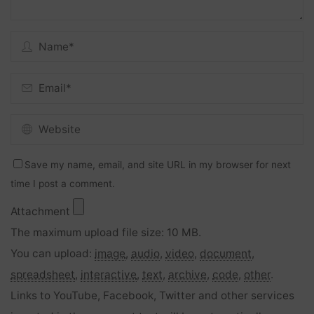
Save my name, email, and site URL in my browser for next
time I post a comment.
Attachment
The maximum upload file size: 10 MB.
You can upload:
image
,
audio
,
video
,
document
,
spreadsheet
,
interactive
,
text
,
archive
,
code
,
other
.
Links to YouTube, Facebook, Twitter and other services