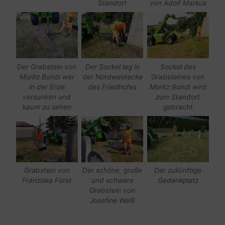
Standort
von Adolf Markus
Der Grabstein von
Der Sockel lag in
Sockel des
Moritz Bondi war
der Nordwestecke
Grabsteines von
in der Erde
des Friedhofes
Moritz Bondi wird
versunken und
zum Standort
kaum zu sehen
gebracht
Grabstein von
Der schöne, große
Der zukünftige
Franziska Fürst
und schwere
Gedenkplatz
Grabstein von
Josefine Weiß