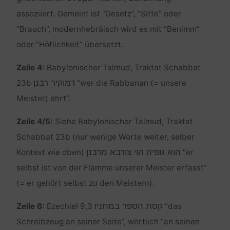
assoziiert. Gemeint ist “Gesetz”, “Sitte” oder
“Brauch”, modernhebräisch wird es mit “Benimm”
oder “Höflichkeit” übersetzt.
Zeile 4:
Babylonischer Talmud, Traktat Schabbat
דמוקיר רבנן
23b
“wer die Rabbanan (= unsere
Meister) ehrt”.
Zeile 4/5:
Siehe Babylonischer Talmud, Traktat
Schabbat 23b (nur wenige Worte weiter, selber
הוא גופיה הוי צורבא מרבנן
Kontext wie oben)
“er
selbst ist von der Flamme unserer Meister erfasst”
(= er gehört selbst zu den Meistern).
קסת הספר במתניו
Zeile 6:
Ezechiel 9,3
“das
Schreibzeug an seiner Seite”, wörtlich “an seinen