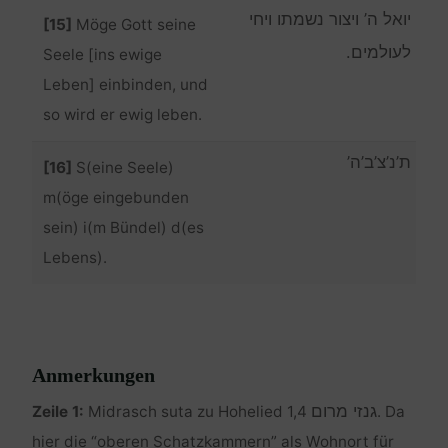
יואל ה’ ויצור נשמתו ויחי
[15]
Möge Gott seine
לעולמים.
Seele [ins ewige
Leben] einbinden, und
so wird er ewig leben.
ת’נ’צ’ב’ה’
[16]
S(eine Seele)
m(öge eingebunden
sein) i(m Bündel) d(es
Lebens).
Anmerkungen
גנזי מרום
Zeile 1:
Midrasch suta zu Hohelied 1,4
. Da
hier die “oberen Schatzkammern” als Wohnort für