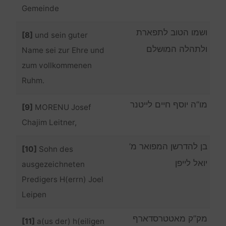
Gemeinde
ושמו הטוב לתפארת
[8]
und sein guter
ולתהלה המושלם
Name sei zur Ehre und
zum vollkommenen
Ruhm.
מו”ה יוסף חיים לייטנר
[9]
MORENU Josef
Chajim Leitner,
בן להדרשן המפואר מ’
[10]
Sohn des
יואל לייפן
ausgezeichneten
Predigers H(errn) Joel
Leipen
מק”ק מאטטרסדארף
[11]
a(us der) h(eiligen