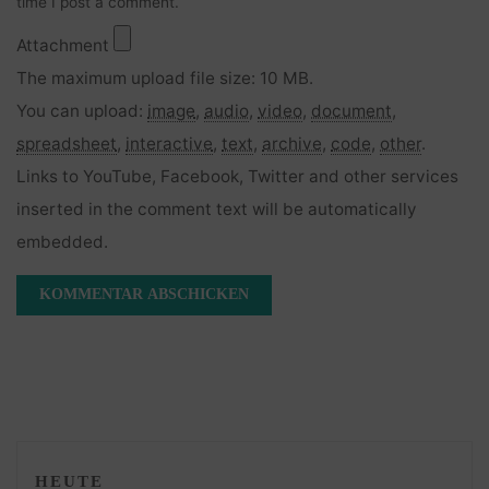
time I post a comment.
Attachment
The maximum upload file size: 10 MB.
You can upload:
image
,
audio
,
video
,
document
,
spreadsheet
,
interactive
,
text
,
archive
,
code
,
other
.
Links to YouTube, Facebook, Twitter and other services
inserted in the comment text will be automatically
embedded.
HEUTE