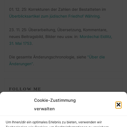
01. 12. 25: Korrekturen der Zahlen der Bestatteten im
Überblicksartikel zum jüdischen Friedhof Währing
.
23. 11. 25: Überarbeitung, Übersetzung, Kommentare,
neues Beitragsbild, Bilder neu usw. in:
Mordechai Eidlitz,
31. Mai 1753
.
Die gesamte Änderungschronologie, siehe
"Über die
Änderungen"
.
FOLLOW ME
Cookie-Zustimmung
verwalten
Um Ihnen/dir ein optimales Erlebnis zu bieten, verwenden wir