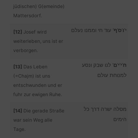
jüdischen) G(emeinde)
Mattersdorf.
’ עוד חי וממנו נעלם
ף
’
ס
’
ו
’
י
[12]
Josef wird
weiterleben, uns ist er
verborgen.
’ לנו שבק ונסע
ם
’
י
’
י
’
ח
[13]
Das Leben
למנוחת עולם
(=Chajm) ist uns
entschwunden und er
fuhr zur ewigen Ruhe.
מסלה ישרה דרך כל
[14]
Die gerade Straße
הימים
war sein Weg alle
Tage.