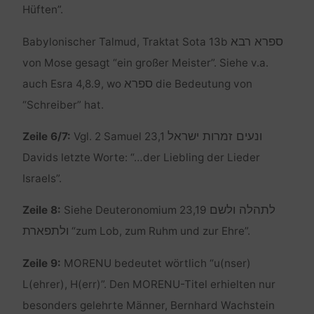
Hüften”.
ספרא רבא
Babylonischer Talmud, Traktat Sota 13b
von Mose gesagt “ein großer Meister”. Siehe v.a.
ספרא
auch Esra 4,8.9, wo
die Bedeutung von
“Schreiber” hat.
ונעים זמרות ישראל
Zeile 6/7:
Vgl. 2 Samuel 23,1
Davids letzte Worte: “…der Liebling der Lieder
Israels”.
לתהלה ולשם
Zeile 8:
Siehe Deuteronomium 23,19
ולתפארת
“zum Lob, zum Ruhm und zur Ehre”.
Zeile 9:
MORENU bedeutet wörtlich “u(nser)
L(ehrer), H(err)”. Den MORENU-Titel erhielten nur
besonders gelehrte Männer, Bernhard Wachstein