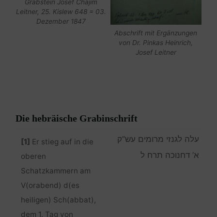
Grabstein Josef Chajim
Leitner, 25. Kislew 648 = 03.
Dezember 1847
Abschrift mit Ergänzungen
von Dr. Pinkas Heinrich,
Josef Leitner
Die hebräische Grabinschrift
עלה לגנזי מרומים עש”ק
[1]
Er stieg auf in die
א’ דחנוכה תרח ל
oberen
Schatzkammern am
V(orabend) d(es
heiligen) Sch(abbat),
dem 1. Tag von