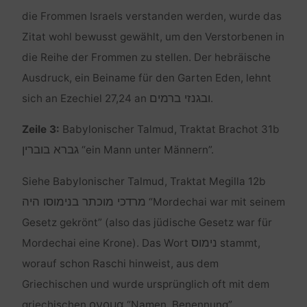
die Frommen Israels verstanden werden, wurde das
Zitat wohl bewusst gewählt, um den Verstorbenen in
die Reihe der Frommen zu stellen. Der hebräische
Ausdruck, ein Beiname für den Garten Eden, lehnt
ובגנזי ברמים
sich an Ezechiel 27,24 an
.
Zeile 3:
Babylonischer Talmud, Traktat Brachot 31b
גברא בוברין
“ein Mann unter Männern”.
Siehe Babylonischer Talmud, Traktat Megilla 12b
מרדכי מוכתר בנימוסו היה
“Mordechai war mit seinem
Gesetz gekrönt” (also das jüdische Gesetz war für
נימוס
Mordechai eine Krone). Das Wort
stammt,
worauf schon Raschi hinweist, aus dem
Griechischen und wurde ursprünglich oft mit dem
ονομα
griechischen
“Namen, Benennung”