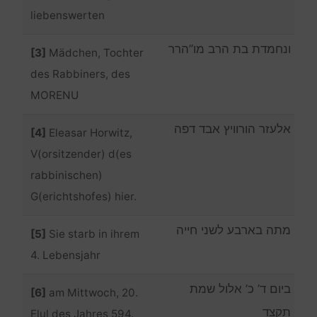
liebenswerten
ונחמדת בת הרב מו”הרר
[3]
Mädchen, Tochter
des Rabbiners, des
MORENU
אלעזר הורוויץ אבד דפה
[4]
Eleasar Horwitz,
V(orsitzender) d(es
rabbinischen)
G(erichtshofes) hier.
מתה בארבע לשני חייה
[5]
Sie starb in ihrem
4. Lebensjahr
ביום ד’ כ’ אלול שמת
[6]
am Mittwoch, 20.
תקצד
Elul des Jahres 594.