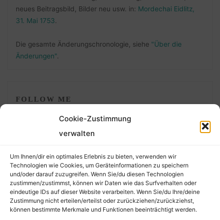
neues Beitragsbild, Bilder neu usw. in:
Mordechai Eidlitz,
31. Mai 1753
.
Die gesamte Änderungschronologie, siehe
"Über die
Änderungen"
.
FOLLOW ME
Cookie-Zustimmung
verwalten
Um Ihnen/dir ein optimales Erlebnis zu bieten, verwenden wir
Technologien wie Cookies, um Geräteinformationen zu speichern
und/oder darauf zuzugreifen. Wenn Sie/du diesen Technologien
zustimmen/zustimmst, können wir Daten wie das Surfverhalten oder
eindeutige IDs auf dieser Website verarbeiten. Wenn Sie/du Ihre/deine
©2026 Der Transkribierer
Zustimmung nicht erteilen/erteilst oder zurückziehen/zurückziehst,
können bestimmte Merkmale und Funktionen beeinträchtigt werden.