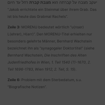
יעקב מצבה על קברתה הוא
מצבת קברת
רחל עד היום
“Jakob errichtete ein Steinmal über ihrem Grab. Das
ist bis heute das Grabmal Rachels”.
Zeile 3:
MORENU bedeutet wörtlich “u(nser)
L(ehrer), H(err)”. Den MORENU-Titel erhielten nur
besonders gelehrte Männer, Bernhard Wachstein
bezeichnet ihn als “synagogaler Doktortitel” (siehe
Bernhard Wachstein, Die Inschriften des Alten
Judenfriedhofes in Wien, 1. Teil 1540 (?)-1670, 2.
Teil 1696-1783, Wien 1912, 2. Teil, S. 15
).
Zeile 6:
Problem mit dem Sterbedatum, s.u.
“Biografische Notizen”.