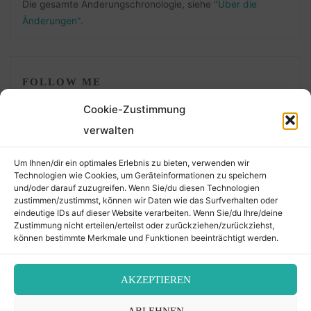
Die gesamte Änderungschronologie, siehe
"Über die
Änderungen"
.
FOLLOW ME
Cookie-Zustimmung
verwalten
Um Ihnen/dir ein optimales Erlebnis zu bieten, verwenden wir
Technologien wie Cookies, um Geräteinformationen zu speichern
und/oder darauf zuzugreifen. Wenn Sie/du diesen Technologien
zustimmen/zustimmst, können wir Daten wie das Surfverhalten oder
eindeutige IDs auf dieser Website verarbeiten. Wenn Sie/du Ihre/deine
©2026 Der Transkribierer
Zustimmung nicht erteilen/erteilst oder zurückziehen/zurückziehst,
können bestimmte Merkmale und Funktionen beeinträchtigt werden.
Back
AKZEPTIEREN
Kontakt / Impressum
ABLEHNEN