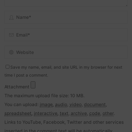
Save my name, email, and site URL in my browser for next
time I post a comment.
Attachment
The maximum upload file size: 10 MB.
You can upload:
image
,
audio
,
video
,
document
,
spreadsheet
,
interactive
,
text
,
archive
,
code
,
other
.
Links to YouTube, Facebook, Twitter and other services
inserted in the comment text will be automatically