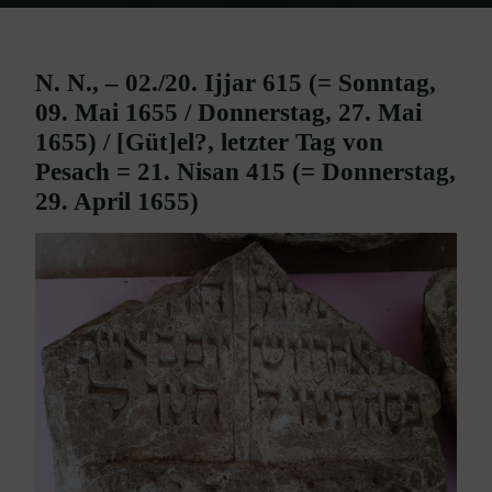
Home
Grabsteine/Fragmente Ebenfurth
N. N. / Gütel? – 09. (27.?)
Mai 1655 / 29. April 1655
N. N., – 02./20. Ijjar 615 (= Sonntag,
09. Mai 1655 / Donnerstag, 27. Mai
1655) / [Güt]el?, letzter Tag von
Pesach = 21. Nisan 415 (= Donnerstag,
29. April 1655)