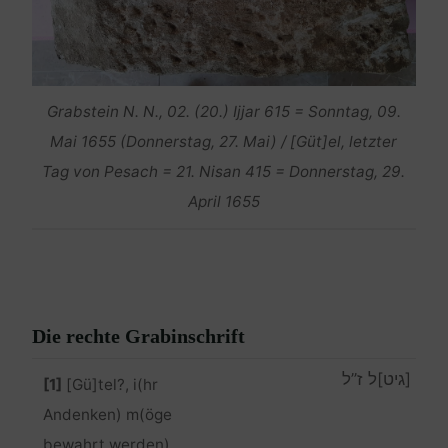
Grabstein N. N., 02. (20.) Ijjar 615 = Sonntag, 09.
Mai 1655 (Donnerstag, 27. Mai) / [Güt]el, letzter
Tag von Pesach = 21. Nisan 415 = Donnerstag, 29.
April 1655
Die rechte Grabinschrift
[גיט]ל ז”ל
[1]
[Gü]tel?, i(hr
Andenken) m(öge
bewahrt werden).