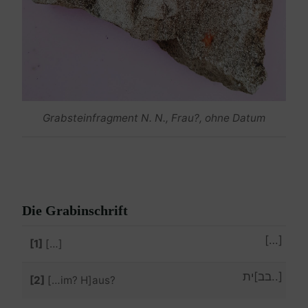
Grabsteinfragment N. N., Frau?, ohne Datum
Die Grabinschrift
[…]
[1]
[…]
[..בב]ית
[2]
[…im? H]aus?