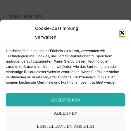
FOLLOW ME
Cookie-Zustimmung
verwalten
Um Ihnen/dir ein optimales Erlebnis zu bieten, verwenden wir
Technologien wie Cookies, um Geräteinformationen zu speichern
und/oder darauf zuzugreifen. Wenn Sie/du diesen Technologien
zustimmen/zustimmst, können wir Daten wie das Surfverhalten oder
eindeutige IDs auf dieser Website verarbeiten. Wenn Sie/du Ihre/deine
©2026 Der Transkribierer
Zustimmung nicht erteilen/erteilst oder zurückziehen/zurückziehst,
können bestimmte Merkmale und Funktionen beeinträchtigt werden.
Back
AKZEPTIEREN
Kontakt / Impressum
ABLEHNEN
to
Datenschutz
Cookie-Richtlinie (EU)
EINSTELLUNGEN ANSEHEN