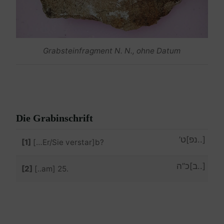
Grabsteinfragment N. N., ohne Datum
Die Grabinschrift
[..נפ]ט’
[1]
[…Er/Sie verstar]b?
[..ב]כ”ה
[2]
[..am] 25.