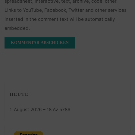
spreadsheet
,
interactive
,
text
,
archive
,
code
,
other
.
Links to YouTube, Facebook, Twitter and other services
inserted in the comment text will be automatically
embedded.
HEUTE
1. August 2026 – 18 Av 5786