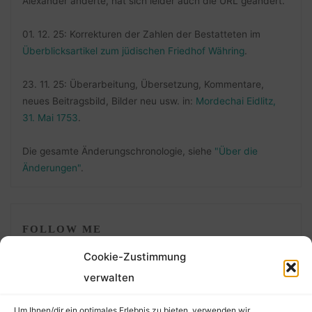
Alexander änderte, hat sich leider auch die URL geändert.
01. 12. 25: Korrekturen der Zahlen der Bestatteten im
Überblicksartikel zum jüdischen Friedhof Währing
.
23. 11. 25: Überarbeitung, Übersetzung, Kommentare,
neues Beitragsbild, Bilder neu usw. in:
Mordechai Eidlitz,
31. Mai 1753
.
Die gesamte Änderungschronologie, siehe
"Über die
Änderungen"
.
FOLLOW ME
Cookie-Zustimmung
verwalten
Um Ihnen/dir ein optimales Erlebnis zu bieten, verwenden wir