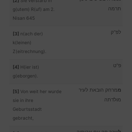
[2]
Sie verstarb in
תרמה
g(utem) R(uf) am 2.
Nisan 645
לפ”ק
[3]
n(ach der)
k(leinen)
Z(eitrechnung).
פ”ט
[4]
H(ier ist)
g(eborgen).
מ
מרחק הובאת לעיר
[5]
Von weit her wurde
מולדתה
sie in ihre
Geburtsstadt
gebracht,
ל
שכב פה עם אבותיה