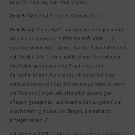
מלכות: וכתר שם טוב עולה על גביהן
.
הובאת
Zeile 5:
ist 3. f sg! S. Genesis 33,11.
Zeile 8:
Vgl. Micha 6,8 “…und bescheiden gehen den
…והצנע לכת עם אלהיך
Weg mit deinem Gott”
. S.
dazu babylonischer Talmud, Traktat Sukkot 49b und
vgl. Makkot 24a “…(das heißt) ‘einem Verstorbenen
das Geleit geben und eine Braut unter den
Baldachin führen’. Nun ist (durch einen Schluss)
vom Leichteren auf das Schwerere zu folgern: wenn
die Tora von Dingen, die öffentlich zu erfolgen
pflegen, gesagt hat: ‘und bescheiden zu gehen’, um
wieviel mehr gilt dies von Dingen, die heimlich
erfolgen sollen…”.
Vgl. Genesis 38,11 “(Juda zu Tamar): Bleib als Witwe