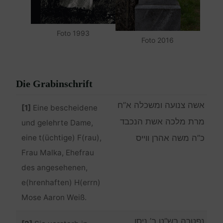
Foto 1993
Foto 2016
Die Grabinschrift
אשה צנועה ומשכלה א”ח
[1]
Eine bescheidene
מרת מלכה אשת הנכבד
und gelehrte Dame,
eine t(üchtige) F(rau),
כ”ה משה אהרן ווייס
Frau Malka, Ehefrau
des angesehenen,
e(hrenhaften) H(errn)
Mose Aaron Weiß.
נפטרה בש”ט ב’ ניסן