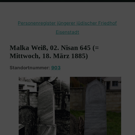
Home
Burgenland Friedhöfe
Friedhof Eisenstadt (jüngerer)
Weiß
Malka – 18. März 1885
Personenregister jüngerer jüdischer Friedhof
Eisenstadt
Malka Weiß, 02. Nisan 645 (=
Mittwoch, 18. März 1885)
Standortnummer:
903