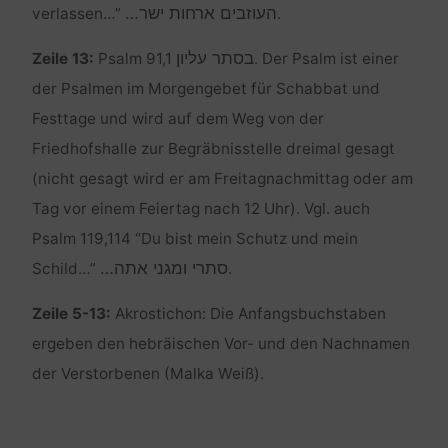
העוזבים ארחות ישר…
verlassen…”
.
בסתר עליון
Zeile 13:
Psalm 91,1
. Der Psalm ist einer
der Psalmen im Morgengebet für Schabbat und
Festtage und wird auf dem Weg von der
Friedhofshalle zur Begräbnisstelle dreimal gesagt
(nicht gesagt wird er am Freitagnachmittag oder am
Tag vor einem Feiertag nach 12 Uhr). Vgl. auch
Psalm 119,114 “Du bist mein Schutz und mein
סתרי ומגני אתה…
Schild…”
.
Zeile 5-13:
Akrostichon: Die Anfangsbuchstaben
ergeben den hebräischen Vor- und den Nachnamen
der Verstorbenen (Malka Weiß).