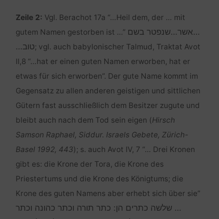
Zeile 2:
Vgl. Berachot 17a “…Heil dem, der … mit
…אשר…שנפטר בשם
gutem Namen gestorben ist …”
טוב…
; vgl. auch babylonischer Talmud, Traktat Avot
II,8 “…hat er einen guten Namen erworben, hat er
etwas für sich erworben”. Der gute Name kommt im
Gegensatz zu allen anderen geistigen und sittlichen
Gütern fast ausschließlich dem Besitzer zugute und
bleibt auch nach dem Tod sein eigen (
Hirsch
Samson Raphael, Siddur. Israels Gebete, Zürich-
Basel 1992, 443
); s. auch Avot IV, 7 “… Drei Kronen
gibt es: die Krone der Tora, die Krone des
Priestertums und die Krone des Königtums; die
Krone des guten Namens aber erhebt sich über sie”
… שלשה כתרים הן: כתר תורה וכתר כהונה וכתר