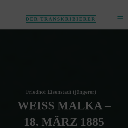
Skip
to
DER TRANSKRIBIERER
content
Friedhof Eisenstadt (jüngerer)
WEISS MALKA – 1
8. MÄRZ 1885