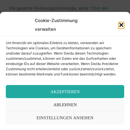
Die gesamte Änderungschronologie, siehe
"Über die
Änderungen"
.
Cookie-Zustimmung
verwalten
FOLLOW ME
Um Ihnen/dir ein optimales Erlebnis zu bieten, verwenden wir
Technologien wie Cookies, um Geräteinformationen zu speichern
und/oder darauf zuzugreifen. Wenn Sie/du diesen Technologien
zustimmen/zustimmst, können wir Daten wie das Surfverhalten oder
eindeutige IDs auf dieser Website verarbeiten. Wenn Sie/du Ihre/deine
Zustimmung nicht erteilen/erteilst oder zurückziehen/zurückziehst,
können bestimmte Merkmale und Funktionen beeinträchtigt werden.
AKZEPTIEREN
©2026 Der Transkribierer
ABLEHNEN
EINSTELLUNGEN ANSEHEN
Back