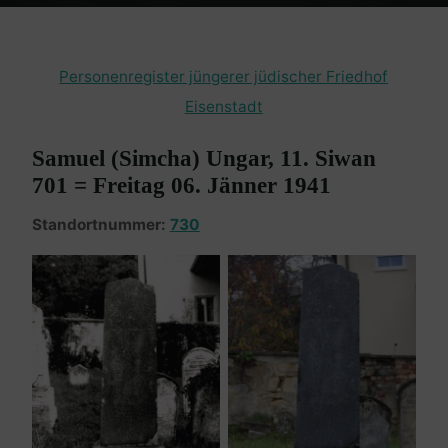
Home
Burgenland Friedhöfe
Friedhof Eisenstadt (jüngerer)
Ungar Samuel – 06. Jänner 1941
Personenregister jüngerer jüdischer Friedhof
Eisenstadt
Samuel (Simcha) Ungar, 11. Siwan
701 = Freitag 06. Jänner 1941
Standortnummer:
730